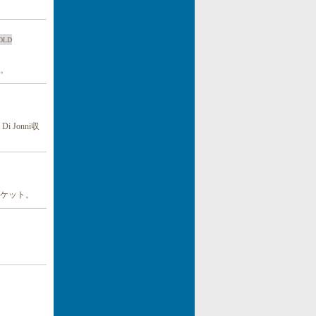
OLD
。
Di Jonni収
ケット。