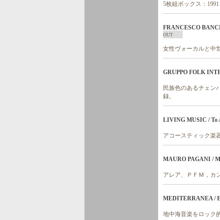
5枚組ボックス：1991 Concer
FRANCESCO BANCHINI
OUT
女性ヴォーカルと中
GRUPPO FOLK INTER
民族色のあるチェンバー・グループ。
録。
LIVING MUSIC / To Al
アコースティック楽
MAURO PAGANI / Mau
アレア、ＰＦＭ，カ
MEDITERRANEA / Ecc
地中海音楽をロック