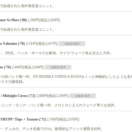
バー等で結成された地中海音楽ユニット。
te Se More ('80)
2,200円(税込2,420円)
バー等で結成された地中海音楽ユニット。
Valentine ('70)
3,143円(税込3,457円)
SOLD OUT
ット。2作目。ペッカ・ポーヨラが参加。サイケ/フォーク色を交えた力作。
e ('76)
2,400円(税込2,640円)
SOLD OUT
好バンド唯一作。INCREDIBLE STRINGS BANDをぐっと神秘的にしたような
ナス15曲収録。
idnight Circus ('72)
2,000円(税込2,200円)
SOLD OUT
ォニック・ロック・バンド唯一作。メロトロン入りのフォーク寄りな佳作。
PP / Trips + Traume ('71)
2,700円(税込2,970円)
・デュオの、デュオ名義での1st。叙情的なアシッド感香る好作。