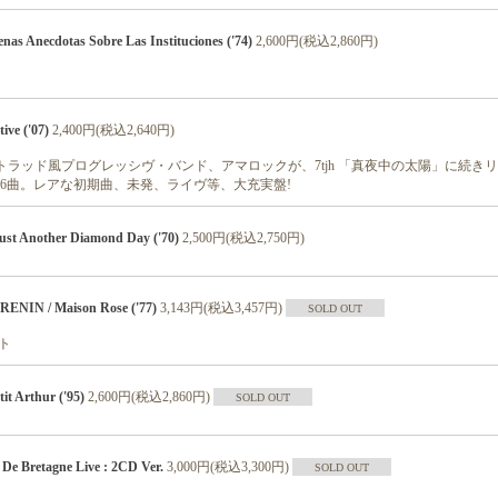
as Anecdotas Sobre Las Instituciones ('74)
2,600円(税込2,860円)
ve ('07)
2,400円(税込2,640円)
トラッド風プログレッシヴ・バンド、アマロックが、7tjh 「真夜中の太陽」に続き
全16曲。レアな初期曲、未発、ライヴ等、大充実盤!
t Another Diamond Day ('70)
2,500円(税込2,750円)
IN / Maison Rose ('77)
3,143円(税込3,457円)
SOLD OUT
ット
t Arthur ('95)
2,600円(税込2,860円)
SOLD OUT
e Bretagne Live : 2CD Ver.
3,000円(税込3,300円)
SOLD OUT