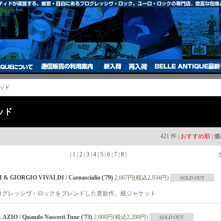
ッド
ッド
421 件 |
おすすめ順
|
価
|
1
|
2
|
3
|
4
|
5
|
6
|
7
|
8
|
 GIORGIO VIVALDI / Carnascialia ('79)
2,667円(税込2,934円)
SOLD OUT
ログレッシヴ・ロックをブレンドした意欲作。紙ジャケット
IO / Quando Nascesti Tune ('73)
2,000円(税込2,200円)
SOLD OUT