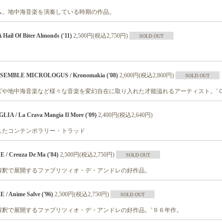
ム。地中海音楽を演奏している時期の作品。
il Of Biter Almonds ('11)
2,500円(税込2,750円)
SOLD OUT
SEMBLE MICROLOGUS / Kronomakia ('08)
2,600円(税込2,860円)
SOLD OUT
ズや地中海音楽など様々な音楽を変幻自在に取り入れた才能溢れるアーティスト。’
 / La Crava Mangia Il More ('09)
2,400円(税込2,640円)
したコンテンポラリー・トラッド
/ Creuza De Ma ('84)
2,500円(税込2,750円)
SOLD OUT
解釈で展開するファブリツィオ・デ・アンドレの好作品。
 Anime Salve ('96)
2,500円(税込2,750円)
SOLD OUT
解釈で展開するファブリツィオ・デ・アンドレの好作品。’９６年作。