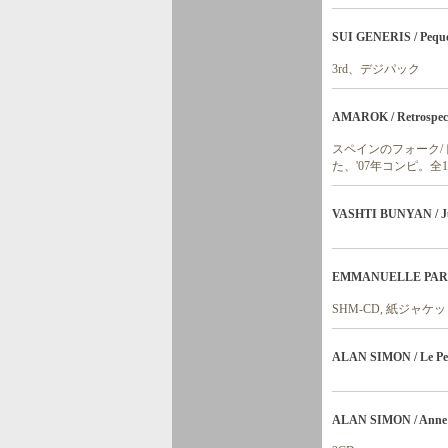
SUI GENERIS / Pequen
3rd、デジパック
AMAROK / Retrospecti
スペインのフォーク/
た、'07年コンピ。
VASHTI BUNYAN / Jus
EMMANUELLE PARREN
SHM-CD, 紙ジャケ
ALAN SIMON / Le Peti
ALAN SIMON / Anne D