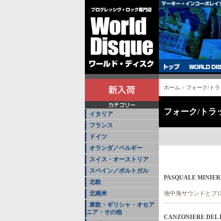
ホーム
>
フォーク/トラ
フォーク/トラ
イタリア
フランス
ドイツ
オランダ／ベルギー
スイス・オーストリア
スペイン／ポルトガル
PASQUALE MINIERI &
北欧
北南米
地中海サウンドとプ
東欧・ギリシャ・オセア
ニア・その他
CANZONIERE DEL LAZ