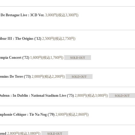
e Bretagne Live : 3CD Ver.
3,000円(税込3,300円)
r III : The Origins ('12)
2,500円(税込2,750円)
pia Concert ('72)
1,600円(税込1,760円)
SOLD OUT
ins De Terre ('73)
2,000円(税込2,200円)
SOLD OUT
enn : In Dublin : National Stadium Live ('75)
2,800円(税込3,080円)
SOLD OUT
onie Celtique : Tir Na Nog ('79)
2,600円(税込2,860円)
gend
2,800円(税込3,080円)
SOLD OUT