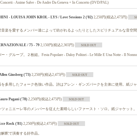
ti - Anime Salve - De Andre Da Geneva + In Concerto (DVD/PAL)
 - LOUISA JOHN KROL - LYS / Love Sessions 2 ('02)
2,250円(税込2,475円)
S
世音楽を愛するメンバー達によって紡がれるよったりとしたスピリチュアルな音空間
NAZIONALE / 75 - 79
2,150円(税込2,365円)
SOLD OUT
２枚組。Festa Popolare - Daloy Politzei - Le Mille E Una Notte - Il Nonno 
len Ginsberg ('73)
2,250円(税込2,475円)
SOLD OUT
器を多用したフォーク色強い作品。詩はアレン・ギンズバークを主体に使用。紙ジャ
ro Pagani ('78)
2,250円(税込2,475円)
SOLD OUT
ンツォニエーレ等のメンバーを従えた素晴らしいファースト・ソロ。紙ジャケット。
e Rock ('81)
2,250円(税込2,475円)
SOLD OUT
的解釈で演奏する好作品。