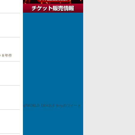
０８年作
@WORLD_DISQUE からのツイート