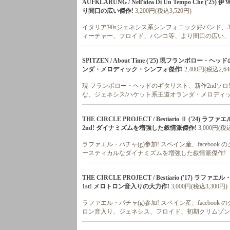
AUFKLARUNG / Nell'idea Di Un Tempo Ch
り間口の広い傑作!
3,200円(税込3,520円)
イタリア'90sジェネシス系シンフォニック好バンド、3
ィーチャー、フロイド、バンコ等、より間口の広い、
SPITZEN / About Time ('25) 現フランボ
ンダ・メロディック・シンフォ傑作!
2,400円(税込2,6
現 フランボロー・ヘッドのギタリスト、新作2ndソ
な、ジェネシス/ハケット系王道オランダ・メロディッ
THE CIRCLE PROJECT / Bestiario Ⅱ (
2nd! ダイナミズムを増強した叙情派傑作!
3,000円(税込
ラファエル・パチャ(g)参加! スペイン産、faceboo
ースティカルなダイナミズムを増強した叙情派傑作!
THE CIRCLE PROJECT / Bestiario ('1
1st! メロトロン音入りの大力作!
3,000円(税込3,300円)
ラファエル・パチャ(g)参加! スペイン産、faceboo
ロン音入り、ジェネシス、フロイド、初期クリムゾン