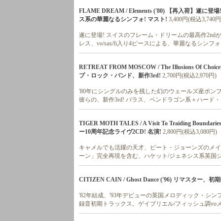
FLAME DREAM / Elements ('80) 【再入荷
ス系の華麗なるシンフォ! マスト!
3,400円(税込3,740円
遂に登場! スイスのフレーム・ドリームの最高作2nd
レス、vo/sax/fi入り4ピースによる、華麗なるシンフ
RETREAT FROM MOSCOW / The Illusions O
プ・ロック・バンド、新作3rd!
2,700円(税込2,970円)
'80年にシングルのみを残した幻のウェールズ産ポンプ
彼らの、新作3rd! パラス、ペンドラゴン系＋ハード
TIGER MOTH TALES / A Visit To Traiding
ー10周年記念ライヴ2CD! 名演!
2,800円(税込3,080円)
キャメルでも活躍の天才、ピート・ジョーンズのメイン
ーン」完全再現を含む、ハケット/ジェネシス系英国シ
CITIZEN CAIN / Ghost Dance ('96) リマスタ
'82年結成、'93年デビューの英国メロディック・シンフ
録音初期トラックス。ゲイブリエル/フィッシュ調vo