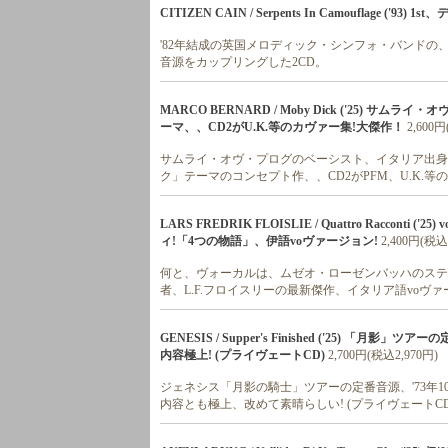
CITIZEN CAIN / Serpents In Camouflage ('
'82年結成の英国メロディック・シンフォ・バンドの、
音源をカップリングした2CD。
MARCO BERNARD / Moby Dick ('25)
ーマ、、CD2がU.K.等のカヴァー集!大傑作！
2,600
サムライ・オヴ・プログのベーシスト、イタリア出身
ク」テーマのコンセプト作、、CD2がPFM、U.K.等
LARS FREDRIK FLOISLIE / Quattro Racc
ィ!「4つの物語」、伊語voヴァージョン!
2,400円(税込
何と、ヴォーカルは、ムゼオ・ローゼンバッハのステ
者、L.F.フロイスリーの最新傑作、イタリア語voヴァ
GENESIS / Supper's Finished ('25) 
内容極上! (プライヴェートCD)
2,700円(税込2,970円)
ジェネシス「月影の騎士」ツアーの定番音源、'73年
内容とも極上、改めて素晴らしい! (プライヴェートCD