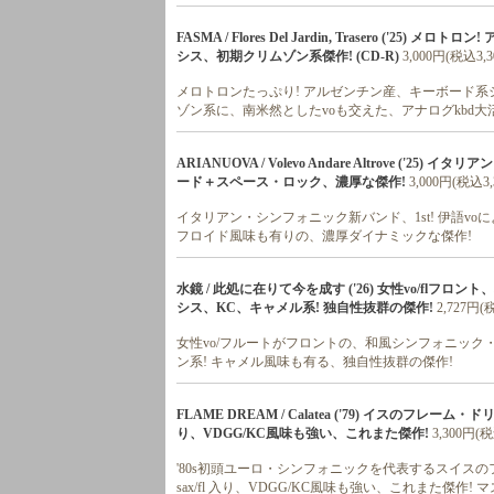
FASMA / Flores Del Jardin, Trasero ('
シス、初期クリムゾン系傑作! (CD-R)
3,000円(税込3,3
メロトロンたっぷり! アルゼンチン産、キーボード系シ
ゾン系に、南米然としたvoも交えた、アナログkbd大活躍の
ARIANUOVA / Volevo Andare Altrove (
ード＋スペース・ロック、濃厚な傑作!
3,000円(税込3,
イタリアン・シンフォニック新バンド、1st! 伊語
フロイド風味も有りの、濃厚ダイナミックな傑作!
水鏡 / 此処に在りて今を成す ('26) 女性vo/flフ
シス、KC、キャメル系! 独自性抜群の傑作!
2,727円(
女性vo/フルートがフロントの、和風シンフォニック・
ン系! キャメル風味も有る、独自性抜群の傑作!
FLAME DREAM / Calatea ('79) イスのフレー
り、VDGG/KC風味も強い、これまた傑作!
3,300円(税
'80s初頭ユーロ・シンフォニックを代表するスイスの
sax/fl 入り、VDGG/KC風味も強い、これまた傑作! マ