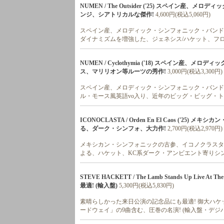
NUMEN / The Outsider ('25) スペイン産
ンジ、シアトリカルな傑作!
4,600円(税込5,060円)
スペイン産、メロディック・シンフォニック・バンドの
ダイナミズムを増強した、ジェネシス/ハケット、フ
NUMEN / Cyclothymia ('18) スペイン産、
ス、マリリオン等ルーツの秀作!
3,000円(税込3,300円)
スペイン産、メロディック・シンフォニック・バンドの'
ル・モース風英語vo入り、近年のビッグ・ビッグ・ト
ICONOCLASTA / Orden En El Caos ('2
る、ダーク・シンフォ、大力作!
2,700円(税込2,970円)
メキシカン・シンフォニックの古参、イコノクラスタの新
よる、ハケット、KC系ダーク・アンビエント寄りシ
STEVE HACKETT / The Lamb Stands Up Live A
最適! (輸入盤)
5,300円(税込5,830円)
素晴らしかった来日公演の記念品にも最適! 御大ハケット
ードウェイ」の9曲含む、圧巻の名演! (輸入盤・デジパック)