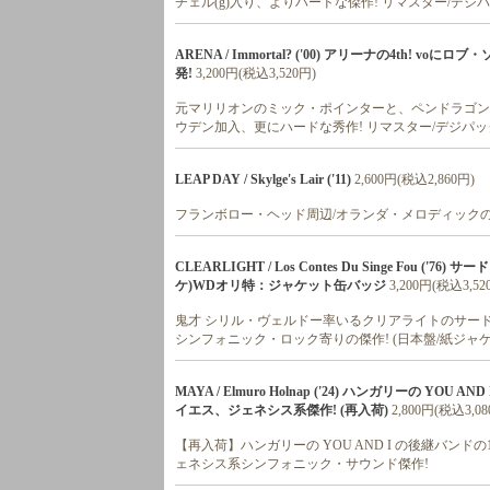
チェル(g)入り、よりハードな傑作! リマスター/デジ
ARENA / Immortal? ('00) アリーナの4th!
発!
3,200円(税込3,520円)
元マリリオンのミック・ポインターと、ペンドラゴンのク
ウデン加入、更にハードな秀作! リマスター/デジパッ
LEAP DAY / Skylge's Lair ('11)
2,600円(税込2,860円)
フランボロー・ヘッド周辺/オランダ・メロディックの
CLEARLIGHT / Los Contes Du Singe Fou
ケ)WDオリ特：ジャケット缶バッジ
3,200円(税込3,52
鬼才 シリル・ヴェルドー率いるクリアライトのサード
シンフォニック・ロック寄りの傑作! (日本盤/紙ジャ
MAYA / Elmuro Holnap ('24) ハンガリーの Y
イエス、ジェネシス系傑作! (再入荷)
2,800円(税込3,08
【再入荷】ハンガリーの YOU AND I の後継バン
ェネシス系シンフォニック・サウンド傑作!