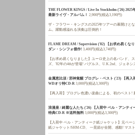
THE FLOWER KINGS / Live In Stockhol
最新ライヴ・アルバム！
2,900円(税込3,190円)
ザ・フラワー・キングスの2025年ツアーの幕開け
ム。躍動感溢れる演奏は圧倒的！
FLAME DREAM / Supervision ('82) 【
ダン・シンフォ傑作!
3,400円(税込3,740円)
【お求め易くなりました】ユーロ史上の名バンド、ス
ズ、'82年の4thが登場! バグルス、U.K.2nd、ジ
金属恵比須 / 邪神覚醒 プログレ・ベスト ('23) 
WDオリ特CD-R
3,000円(税込3,300円)
【再入荷】プログレ色濃い楽曲による、初のベスト! 新録
浪漫座 / 綺麗な人たち ('26) 【入荷中 ベル・ア
特典CD-R ※送料無料
3,000円(税込3,300円)
【入荷中 ベル・アンティーク紙ジャケット】元ペー
紙ジャケット/SHM-CD、 一晃節が全開、感動! マスト!