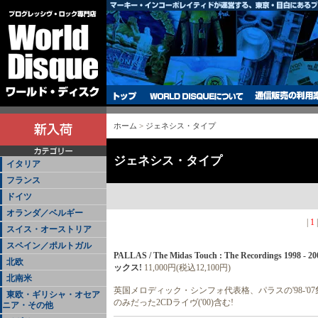
ホーム
>
ジェネシス・タイプ
ジェネシス・タイプ
イタリア
フランス
ドイツ
オランダ／ベルギー
|
1
スイス・オーストリア
スペイン／ポルトガル
PALLAS / The Midas Touch : The Recordings 
北欧
ックス!
11,000円(税込12,100円)
北南米
英国メロディック・シンフォ代表格、パラスの'98-'07
東欧・ギリシャ・オセア
のみだった2CDライヴ('00)含む!
ニア・その他