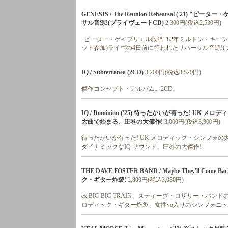
GENESIS / The Reunion Rehearsal ('
サル音源!(プライヴェートCD)
2,300円(税込2,530円)
"ピーター・ゲイブリエル救済"'82年ミルトン・キ
ット参加)ライヴの4日前に行われたリハーサル音源!(
IQ / Subterranea (2CD)
3,200円(税込3,520円)
傑作コンセプト・アルバム。2CD。
IQ / Dominion ('25) 待ったかいが有った! U
大曲で始まる、圧巻の大傑作!
3,000円(税込3,300円)
待ったかいが有った! UK メロディック・シンフォの大
ダイナミックなIQ サウンド、圧巻の大傑作!
THE DAVE FOSTER BAND / Maybe They'll Come
ク・ギター炸裂!
2,800円(税込3,080円)
ex.BIG BIG TRAIN、スティーヴ・ロザリー・バ
ロディック・ギター炸裂、女性vo入りのシンフォニッ