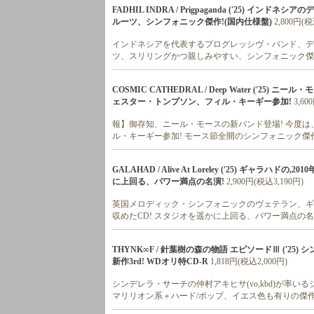
FADHIL INDRA / Prigpaganda ('25) イ
ルーツ、シンフォニック傑作!(国内仕様盤)
2,800円(税
インドネシアを代表するプログレッシヴ・バンド、ディス
ツ、スリリングかつ親しみやすい、シンフォニック傑作
COSMIC CATHEDRAL / Deep Water ('2
ェスター・トンプソン、フィル・キーギー参加!
3,60
報】御存知、ニール・モースの新バンド登場! 今度は
ル・キーギー参加! モース節全開のシンフォニック傑作!
GALAHAD / Alive At Loreley ('25) ギ
に上回る、パワー満点の名演!
2,900円(税込3,190円)
英国メロディック・シンフォニックのヴェテラン、ギャ
収めたCD! スタジオを遥かに上回る、パワー満点の名
THYNK∞F / 針葉樹の森の物語 エピソードⅢ ('
新作3rd! WDオリ特CD-R
1,818円(税込2,000円)
シンデレラ・サーチの仲村アキヒサ(vo,kbd)が率い
マリリオン系＋ハード/ポップ、イエス色も有りの傑作! 