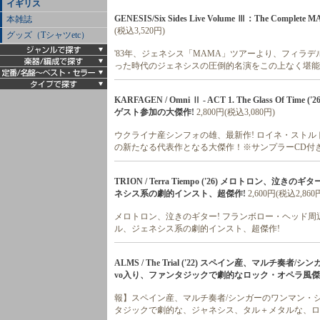
イギリス
GENESIS/Six Sides Live Volume Ⅲ：The Complete 
本雑誌
(税込3,520円)
グッズ（Tシャツetc）
'83年、ジェネシス「MAMA」ツアーより、フィラ
った時代のジェネシスの圧倒的名演をこの上なく堪能
KARFAGEN / Omni Ⅱ - ACT 1. The Glass
ゲスト参加の大傑作!
2,800円(税込3,080円)
ウクライナ産シンフォの雄、最新作! ロイネ・スト
の新たなる代表作となる大傑作！※サンプラーCD付
TRION / Terra Tiempo ('26) メロトロン、
ネシス系の劇的インスト、超傑作!
2,600円(税込2,860
メロトロン、泣きのギター! フランボロー・ヘッド周辺の
ル、ジェネシス系の劇的インスト、超傑作!
ALMS / The Trial ('22) スペイン産、マルチ
vo入り、ファンタジックで劇的なロック・オペラ風傑
報】スペイン産、マルチ奏者/シンガーのワンマン・シンフ
タジックで劇的な、ジャネシス、タル＋メタルな、ロ