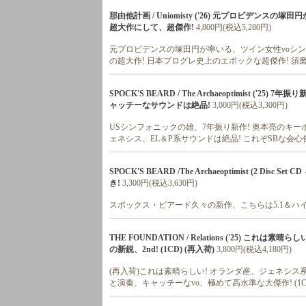
那由他計画 / Uniomisty ('26) 元プロビデンス
超大作にして、超傑作!
4,800円(税込5,280円)
元プロビデンスの塚田円が率いる、ツイン女性voシンフ
の超大作! 日本プログレ史上のエポックな超傑作! 須
SPOCK'S BEARD / The Archaeoptimist
ャッチーなサウンドは絶品!
3,000円(税込3,300円)
USシンフォニックの雄、7年振り新作! 奥本亮のキ
ェネシス、EL＆P系サウンドは絶品! これぞSBな会心
SPOCK'S BEARD /The Archaeoptimist (2 Disc
き!
3,300円(税込3,630円)
スポックス・ビアード久々の新作、こちらは5.1＆ハ
THE FOUNDATION / Relations ('25)
の新鋭、2nd! (1CD) (再入荷)
3,800円(税込4,180円)
(再入荷)これは素晴らしい! オランダ産、ジェネシス
と演奏、キャッチーなvo、極めて高水準な大傑作! (1C