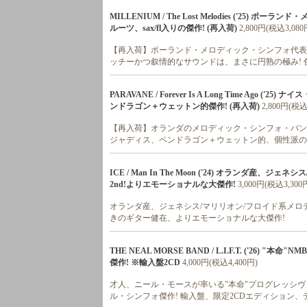
MILLENIUM / The Lost Melodies ('25
ルーツ、sax/fl入りの傑作! (再入荷)
2,800円(税込3,080
【再入荷】ポーランド・メロディック・シンフォ代表格、新
ッチーかつ叙情的なサウンドは、まさに円熟の極み! 
PARAVANE / Forever Is A Long Time Ag
ンドラゴン＋ウェットン的傑作! (再入荷)
2,800円(税込
【再入荷】オランダのメロディック・シンフォ・バンド
ジャディス、ペンドラゴン＋ウェットン的、個性派の
ICE / Man In The Moon ('24) オランダ
2nd!よりエモーショナルな大傑作!
3,000円(税込3,300
オランダ産、ジェネシス/マリリオン/フロイド系メロディッ
きのギター健在、よりエモーショナルな大傑作!
THE NEAL MORSE BAND / L.I.F.T. ('26
傑作! ※輸入盤2CD
4,000円(税込4,400円)
才人、ニール・モースが率いる"本命"プログレッシヴ・
ル・シンフォ傑作! 輸入盤、限定2CDエディション、