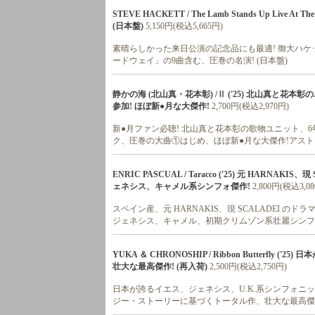
STEVE HACKETT / The Lamb Stands Up Live At T
(日本盤)
5,150円(税込5,665円)
素晴らしかった来日公演の記念品にも最適! 御大ハケット
ードウェイ」の9曲含む、圧巻の名演! (日本盤)
静かの海 (北山真・花本彰) /Ⅱ ('25) 北山真と花
参加! ほぼ新●月な大傑作!
2,700円(税込2,970円)
新●月ファン必聴! 北山真と花本彰の歌物ユニット、6
ク、圧巻の大曲①はじめ、ほぼ新●月な大傑作!アスト
ENRIC PASCUAL / Taracco ('25) 元 HARN
ェネシス、キャメル系シンフォ傑作!
2,800円(税込3,0
スペイン産、元 HARNAKIS、現 SCALADEI のド
ジェネシス、キャメル、初期クリムゾン系壮麗シンフ
YUKA ＆ CHRONOSHIP / Ribbon Butterfl
壮大な最高傑作! (再入荷)
2,500円(税込2,750円)
日本が誇るイエス、ジェネシス、U.K.系シンフォニック
ジー・ストーリーに基づくトータル作、壮大な最高傑