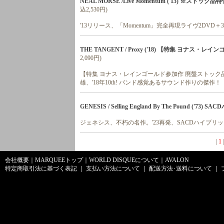
NEAL MORSE /Live Momentum ('13) ※スト
込2,530円)
'13リリース、「Momentum」完全再現ライヴ2DVD
THE TANGENT / Proxy ('18) 【特集 ヨナス・
2,090円)
【特集 ヨナス・レインゴールド参加作 廃盤ストッ
雄、'18年10th! バンド感覚あるサウンド作りの傑作！
GENESIS / Selling England By The Pound ('7
ジェネシス、不朽の名作。'23再発、SACDハイブリ
|
1
会社概要
｜
MARQUEEトップ
｜
WORLD DISQUEについて
｜
AVALON
特定商取引法に基づく表記
｜
支払い方法について
｜
配送方法･送料について
｜