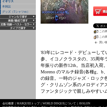
イギリス
本雑誌
グッズ（Tシャツetc）
この
この
買い
'83年にレコード・デビューし
参、イコノクラスタの、35周年
年振りの新作12th。当店初入荷。
Moreno のマルチ録音(各種g、b
の録音。一時のジャズ・ロック
グ・クリムゾン系のメロディア
ファンタジックで親しみやすいム
会社概要
｜
MARQUEEトップ
｜
WORLD DISQUEについて
｜
AVALON