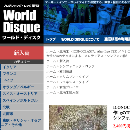
ホーム
>
北南米
>
ICONOCLASTA / Alter Ego ('23
女性b/voのデュオによる、メロディアス・シンフォ力作!
ホーム
>
新入荷
ホーム
>
シンフォニック・ロック
イタリア
ホーム
>
変則編成
フランス
ホーム
>
クリムゾン・タイプ
ドイツ
ホーム
>
ジェネシス・タイプ
オランダ／ベルギー
ホーム
>
女性プレイヤー
ホーム
>
北南米輸入盤
スイス・オーストリア
スペイン／ポルトガル
北欧
ICONOC
作! g
北南米
シンフォ
東欧・ギリシャ・オセア
ニア・その他
2,400円(