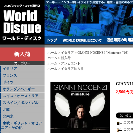
ホーム
>
イタリア
>
GIANNI NOCENZI / Miniature ('16)
ホーム
>
新入荷
ホーム
>
アンビエント
イタリア
ホーム
>
イタリア輸入盤
フランス
ドイツ
GIANNI N
オランダ／ベルギー
2,500円(
スイス・オーストリア
スペイン／ポルトガル
北欧
北南米
この
東欧・ギリシャ・オセア
ニア・その他
この