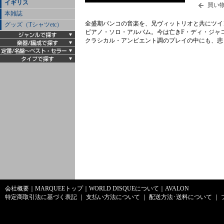
イギリス
買い
本雑誌
全盛期バンコの音楽を、兄ヴィットリオと共にツイン
グッズ（Tシャツetc）
ピアノ・ソロ・アルバム。今は亡きF・ディ・ジャ
クラシカル・アンビエント調のプレイの中にも、悲
会社概要
｜
MARQUEEトップ
｜
WORLD DISQUEについて
｜
AVALON
特定商取引法に基づく表記
｜
支払い方法について
｜
配送方法･送料について
｜