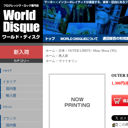
ホーム
>
日本
>
OUTER LIMITS / Misty Moon ('85)
ホーム
>
再入荷
ホーム
>
ヴァイオリン
イタリア
OUTER LI
イタリア
1,300円(
国内盤
輸入盤
フランス
フランス
この
国内盤