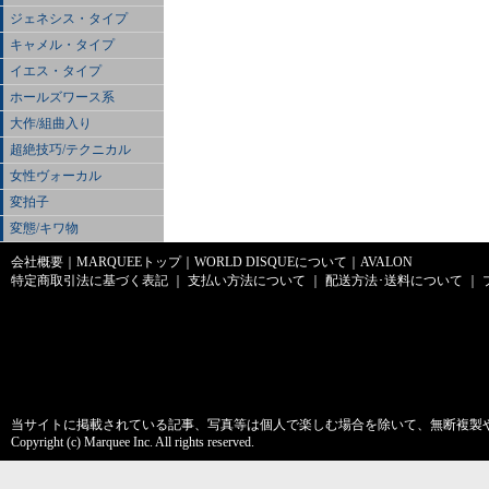
ジェネシス・タイプ
キャメル・タイプ
イエス・タイプ
ホールズワース系
大作/組曲入り
超絶技巧/テクニカル
女性ヴォーカル
変拍子
変態/キワ物
会社概要
｜
MARQUEEトップ
｜
WORLD DISQUEについて
｜
AVALON
特定商取引法に基づく表記
｜
支払い方法について
｜
配送方法･送料について
｜
当サイトに掲載されている記事、写真等は個人で楽しむ場合を除いて、無断複製
Copyright (c) Marquee Inc. All rights reserved.