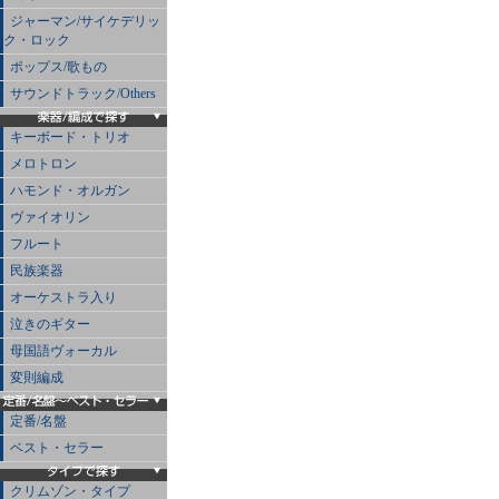
ジャーマン/サイケデリッ
ク・ロック
ポップス/歌もの
サウンドトラック/Others
キーボード・トリオ
メロトロン
ハモンド・オルガン
ヴァイオリン
フルート
民族楽器
オーケストラ入り
泣きのギター
母国語ヴォーカル
変則編成
定番/名盤
ベスト・セラー
クリムゾン・タイプ