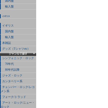
国内盤
輸入盤
イギリス
イギリス
国内盤
輸入盤
本雑誌
グッズ（Tシャツetc）
シンフォニック・ロック
70年代
80年代以降
ジャズ・ロック
カンタベリー系
チェンバー・ロック/レコ
メン系
フォーク/トラッド
アート・ロック/ニュー・
ロック