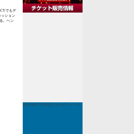
eRCYでもデ
カッション
る。ヘン
@WORLD_DISQUE からのツイート