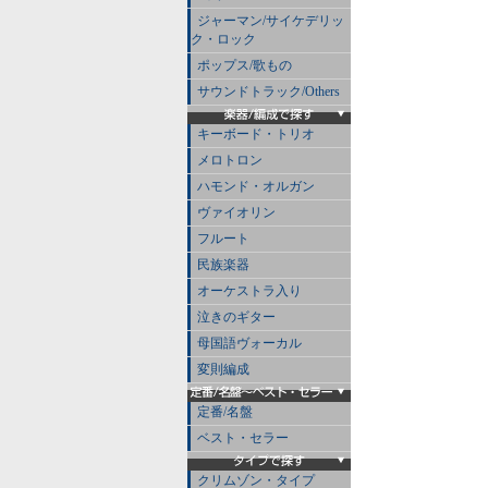
ジャーマン/サイケデリッ
ク・ロック
ポップス/歌もの
サウンドトラック/Others
キーボード・トリオ
メロトロン
ハモンド・オルガン
ヴァイオリン
フルート
民族楽器
オーケストラ入り
泣きのギター
母国語ヴォーカル
変則編成
定番/名盤
ベスト・セラー
クリムゾン・タイプ