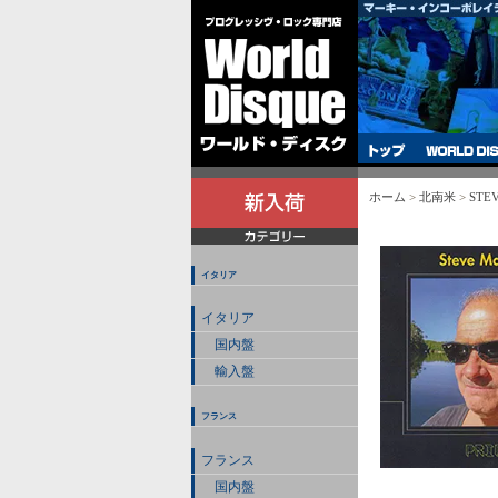
ホーム
>
北南米
>
STEV
イタリア
イタリア
国内盤
輸入盤
フランス
フランス
国内盤