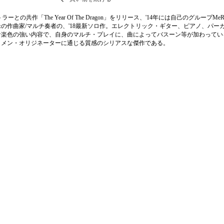
ラーとの共作「The Year Of The Dragon」をリリース、'14年には自己のグループM
の作曲家/マルチ奏者の、'18最新ソロ作。エレクトリック・ギター、ピアノ、パー
音楽色の強い内容で、自身のマルチ・プレイに、曲によってバスーン等が加わってい
コメン・オリジネーターに通じる質感のシリアスな傑作である。