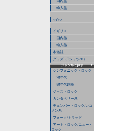
国内盤
輸入盤
イギリス
イギリス
国内盤
輸入盤
本雑誌
グッズ（Tシャツetc）
シンフォニック・ロック
70年代
80年代以降
ジャズ・ロック
カンタベリー系
チェンバー・ロック/レコ
メン系
フォーク/トラッド
アート・ロック/ニュー・
ロック