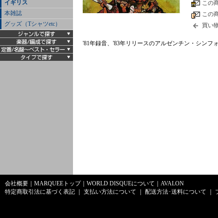
イギリス
この
本雑誌
この
グッズ（Tシャツetc）
買い
'81年録音、'83年リリースのアルゼンチン・シン
会社概要
｜
MARQUEEトップ
｜
WORLD DISQUEについて
｜
AVALON
特定商取引法に基づく表記
｜
支払い方法について
｜
配送方法･送料について
｜