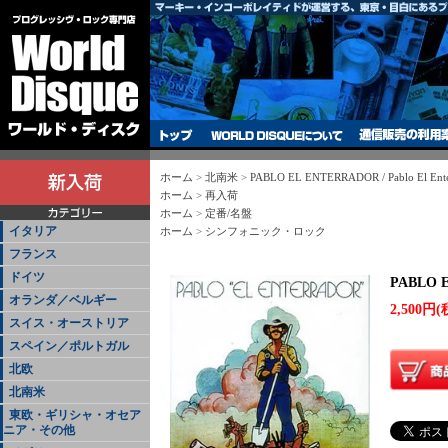
ホーム
>
北南米
>
PABLO EL ENTERRADOR / Pablo El Enter
ホーム
>
再入荷
ホーム
>
定番/名盤
イタリア
ホーム
>
シンフォニック・ロック
フランス
ドイツ
PABLO EL
オランダ／ベルギー
2,500円(
スイス・オーストリア
スペイン／ポルトガル
北欧
北南米
東欧・ギリシャ・オセア
ニア・その他