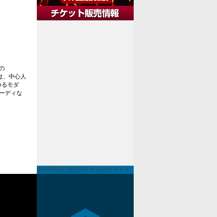
の
作は、中心人
わゆるモダ
ーディな
@WORLD_DISQUE からのツイート