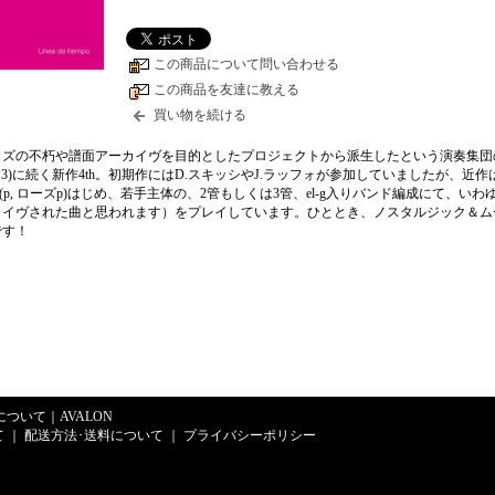
この商品について問い合わせる
この商品を友達に教える
買い物を続ける
ャズの不朽や譜面アーカイヴを目的としたプロジェクトから派生したという演奏集団
ion」('13)に続く新作4th。初期作にはD.スキッシやJ.ラッフォが参加していましたが、近
hinkman(p, ローズp)はじめ、若手主体の、2管もしくは3管、el-g入りバンド編成にて、い
カイヴされた曲と思われます）をプレイしています。ひととき、ノスタルジック＆ム
です！
Eについて
｜
AVALON
て
｜
配送方法･送料について
｜
プライバシーポリシー