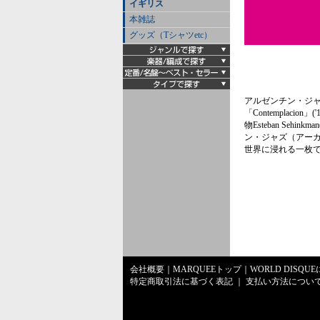
イギリス
本雑誌
グッズ（Tシャツetc）
アルゼンチン・ジ
「Contemplac
物Esteban Se
ン・ジャズ（アー
世界に浸れる一枚
会社概要
｜
MARQUEEトップ
｜
WORLD DISQU
特定商取引法に基づく表記
｜
支払い方法につい