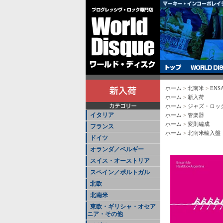
ホーム
>
北南米
>
ENSA
ホーム
>
新入荷
ホーム
>
ジャズ・ロッ
イタリア
ホーム
>
管楽器
ホーム
>
変則編成
フランス
ホーム
>
北南米輸入盤
ドイツ
オランダ／ベルギー
スイス・オーストリア
スペイン／ポルトガル
北欧
北南米
東欧・ギリシャ・オセア
ニア・その他