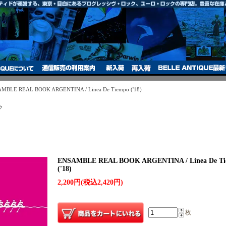
MBLE REAL BOOK ARGENTINA / Linea De Tiempo ('18)
ク
ENSAMBLE REAL BOOK ARGENTINA / Linea De T
('18)
2,200円(税込2,420円)
枚