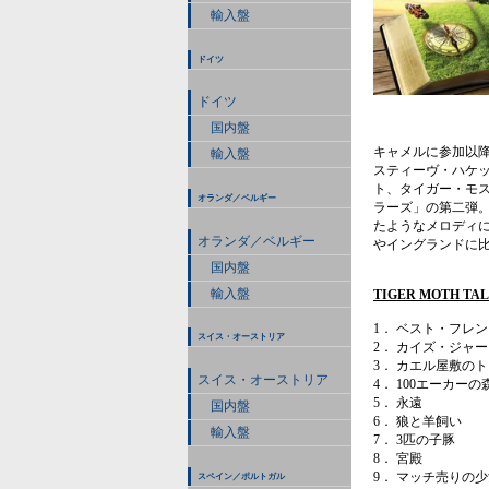
輸入盤
ドイツ
ドイツ
国内盤
キャメルに参加以
輸入盤
スティーヴ・ハケ
ト、タイガー・モ
オランダ／ベルギー
ラーズ」の第二弾。
たようなメロディ
オランダ／ベルギー
やイングランドに
国内盤
輸入盤
TIGER MOTH TALES 
1． ベスト・フレ
スイス・オーストリア
2． カイズ・ジャ
3． カエル屋敷の
スイス・オーストリア
4． 100エーカーの
5． 永遠
国内盤
6． 狼と羊飼い
輸入盤
7． 3匹の子豚
8． 宮殿
9． マッチ売りの
スペイン／ポルトガル