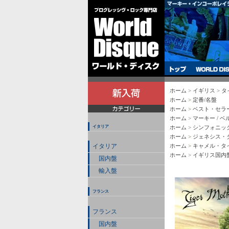
ホーム
>
イギリス
>
タ
ホーム
>
定番/名盤
ホーム
>
ベスト・セラ
ホーム
>
マーキー / 
イタリア
ホーム
>
シンフォニッ
ホーム
>
ジェネシス・
ホーム
>
キャメル・タ
イタリア
ホーム
>
イギリス国内
国内盤
輸入盤
フランス
フランス
国内盤