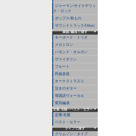
ジャーマン/サイケデリッ
ク・ロック
ポップス/歌もの
サウンドトラック/Others
キーボード・トリオ
メロトロン
ハモンド・オルガン
ヴァイオリン
フルート
民族楽器
オーケストラ入り
泣きのギター
母国語ヴォーカル
変則編成
定番/名盤
ベスト・セラー
クリムゾン・タイプ