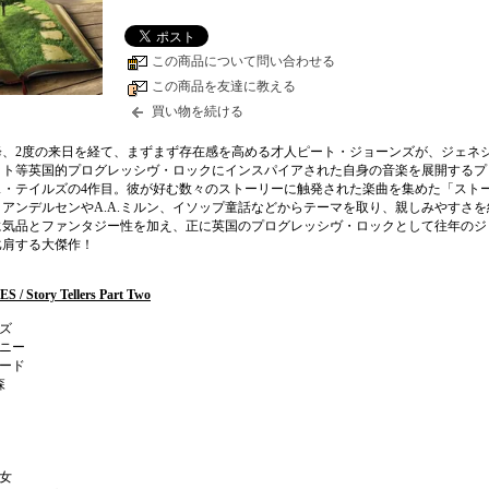
この商品について問い合わせる
この商品を友達に教える
買い物を続ける
降、2度の来日を経て、まずまず存在感を高める才人ピート・ジョーンズが、ジェネ
ット等英国的プログレッシヴ・ロックにインスパイアされた自身の音楽を展開するプ
ス・テイルズの4作目。彼が好む数々のストーリーに触発された楽曲を集めた「スト
アンデルセンやA.A.ミルン、イソップ童話などからテーマを取り、親しみやすさを
に気品とファンタジー性を加え、正に英国のプログレッシヴ・ロックとして往年のジ
比肩する大傑作！
/ Story Tellers Part Two
ンズ
ーニー
トード
森
少女