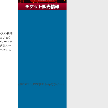
シスや初期
ロジェク
ーリー・テ
結実させ
ェネシス
@WORLD_DISQUE からのツイート