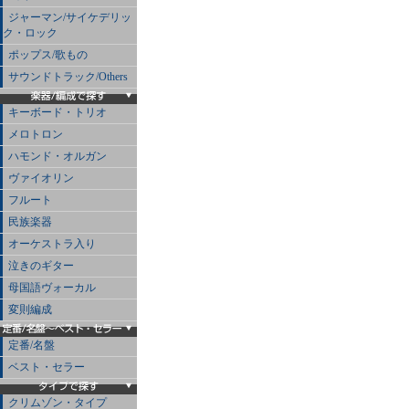
ジャーマン/サイケデリッ
ク・ロック
ポップス/歌もの
サウンドトラック/Others
キーボード・トリオ
メロトロン
ハモンド・オルガン
ヴァイオリン
フルート
民族楽器
オーケストラ入り
泣きのギター
母国語ヴォーカル
変則編成
定番/名盤
ベスト・セラー
クリムゾン・タイプ