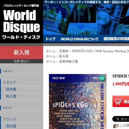
ホーム
>
北南米
>
SPIDER'S EGG / SWR Newjazz Meeting 20
ホーム
>
新入荷
ホーム
>
北南米輸入盤
イタリア
SPIDER'S
イタリア
2,800円(
国内盤
輸入盤
フランス
フランス
この
国内盤