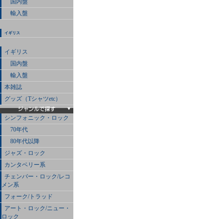
国内盤
輸入盤
イギリス
イギリス
国内盤
輸入盤
本雑誌
グッズ（Tシャツetc）
シンフォニック・ロック
70年代
80年代以降
ジャズ・ロック
カンタベリー系
チェンバー・ロック/レコ
メン系
フォーク/トラッド
アート・ロック/ニュー・
ロック