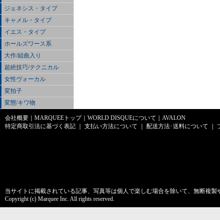
ジェネシス・タイプ
キャメル・タイプ
イエス・タイプ
ホールズワース系
大作/組曲入り
超絶技巧/テクニカル
女性ヴォーカル
変拍子
変態/キワ物
会社概要
｜
MARQUEEトップ
｜
WORLD DISQUEについて
｜
AVALON
特定商取引法に基づく表記
｜
支払い方法について
｜
配送方法･送料について
｜
当サイトに掲載されている記事、写真等は個人で楽しむ場合を除いて、無断複製
Copyright (c) Marquee Inc. All rights reserved.