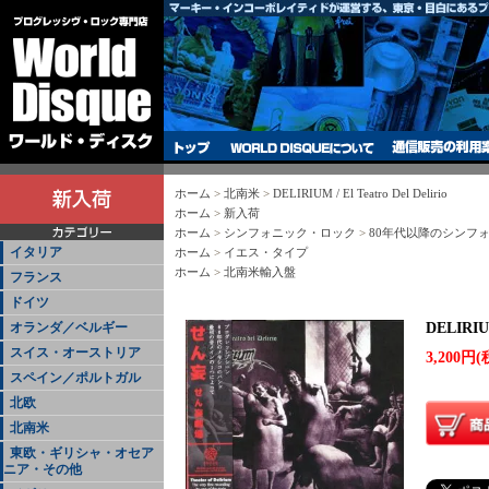
ホーム
>
北南米
>
DELIRIUM / El Teatro Del Delirio
ホーム
>
新入荷
ホーム
>
シンフォニック・ロック
>
80年代以降のシンフ
イタリア
ホーム
>
イエス・タイプ
ホーム
>
北南米輸入盤
フランス
ドイツ
オランダ／ベルギー
DELIRIUM
スイス・オーストリア
3,200円(
スペイン／ポルトガル
北欧
北南米
東欧・ギリシャ・オセア
ニア・その他