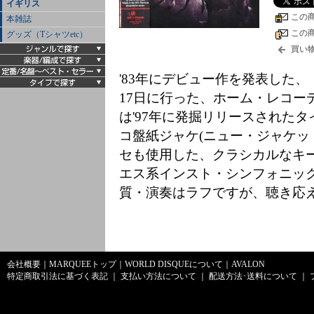
イギリス
この
本雑誌
この
グッズ（Tシャツetc）
買い
'83年にデビュー作を発表した、
17日に行った、ホーム・レコー
は'97年に発掘リリースされたタ
コ盤紙ジャケ(ニュー・ジャケッ
セも使用した、クラシカルなキー
エス系インスト・シンフォニッ
質・演奏はラフですが、聴き応え
会社概要
｜
MARQUEEトップ
｜
WORLD DISQUEについて
｜
AVALON
特定商取引法に基づく表記
｜
支払い方法について
｜
配送方法･送料について
｜