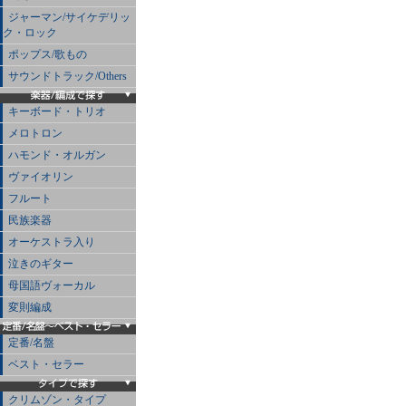
ジャーマン/サイケデリッ
ク・ロック
ポップス/歌もの
サウンドトラック/Others
キーボード・トリオ
メロトロン
ハモンド・オルガン
ヴァイオリン
フルート
民族楽器
オーケストラ入り
泣きのギター
母国語ヴォーカル
変則編成
定番/名盤
ベスト・セラー
クリムゾン・タイプ