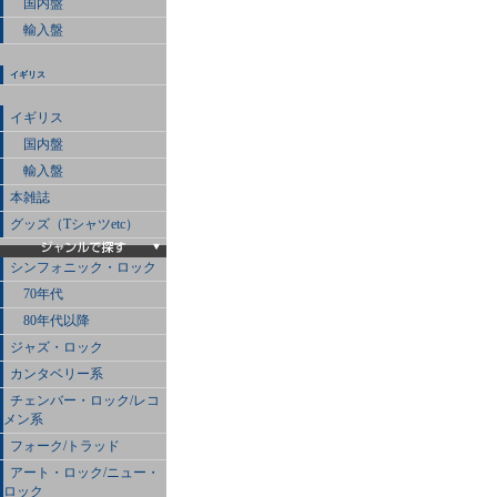
国内盤
輸入盤
イギリス
イギリス
国内盤
輸入盤
本雑誌
グッズ（Tシャツetc）
シンフォニック・ロック
70年代
80年代以降
ジャズ・ロック
カンタベリー系
チェンバー・ロック/レコ
メン系
フォーク/トラッド
アート・ロック/ニュー・
ロック