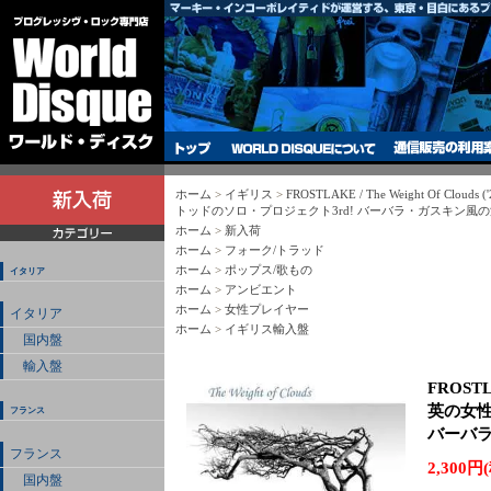
ホーム
>
イギリス
>
FROSTLAKE / The Weight Of Clou
トッドのソロ・プロジェクト3rd! バーバラ・ガスキン風の
ホーム
>
新入荷
ホーム
>
フォーク/トラッド
ホーム
>
ポップス/歌もの
イタリア
ホーム
>
アンビエント
ホーム
>
女性プレイヤー
イタリア
ホーム
>
イギリス輸入盤
国内盤
輸入盤
FROSTLA
英の女性
フランス
バーバラ
フランス
2,300円
国内盤