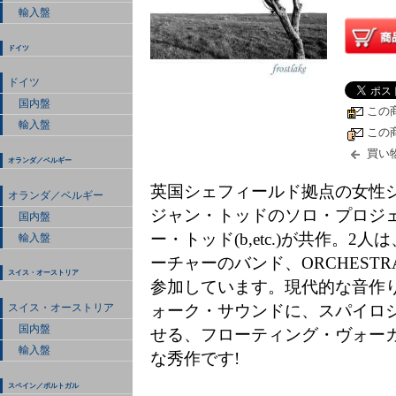
輸入盤
ドイツ
ドイツ
国内盤
この
輸入盤
この
買い
オランダ／ベルギー
英国シェフィールド拠点の女性シ
オランダ／ベルギー
ジャン・トッドのソロ・プロジェ
国内盤
ー・トッド(b,etc.)が共作。2
輸入盤
ーチャーのバンド、ORCHESTRA OF
スイス・オーストリア
参加しています。現代的な音作
ォーク・サウンドに、スパイロ
スイス・オーストリア
国内盤
せる、フローティング・ヴォー
輸入盤
な秀作です!
スペイン／ポルトガル