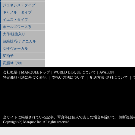
ジェネシス・タイプ
キャメル・タイプ
イエス・タイプ
ホールズワース系
大作/組曲入り
超絶技巧/テクニカル
女性ヴォーカル
変拍子
変態/キワ物
会社概要
｜
MARQUEEトップ
｜
WORLD DISQUEについて
｜
AVALON
特定商取引法に基づく表記
｜
支払い方法について
｜
配送方法･送料について
｜
当サイトに掲載されている記事、写真等は個人で楽しむ場合を除いて、無断複製
Copyright (c) Marquee Inc. All rights reserved.