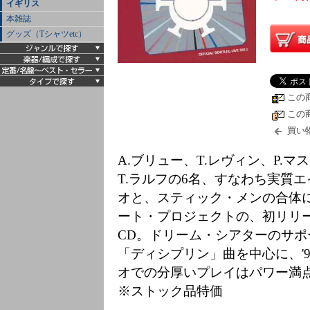
イギリス
本雑誌
グッズ（Tシャツetc）
この
この
買い
A.ブリュー、T.レヴィン、P.マ
T.ラルフの6名、すなわち実質
オと、スティック・メンの合体
ート・プロジェクトの、初リリー
CD。ドリーム・シアターのサポ
「ディシプリン」曲を中心に、'9
オでの分厚いプレイはパワー満点
※ストック品特価