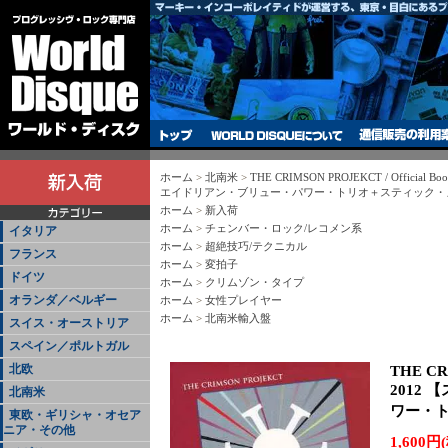
ホーム
>
北南米
>
THE CRIMSON PROJEKCT / Official
エイドリアン・ブリュー・パワー・トリオ＋スティック・メン!
ホーム
>
新入荷
ホーム
>
チェンバー・ロック/レコメン系
イタリア
ホーム
>
超絶技巧/テクニカル
フランス
ホーム
>
変拍子
ドイツ
ホーム
>
クリムゾン・タイプ
オランダ／ベルギー
ホーム
>
女性プレイヤー
ホーム
>
北南米輸入盤
スイス・オーストリア
スペイン／ポルトガル
北欧
THE CRI
2012
北南米
ワー・ト
東欧・ギリシャ・オセア
ニア・その他
1,600円