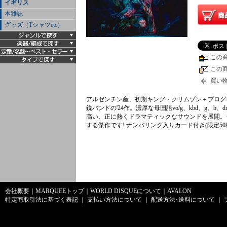
イギリス
本雑誌
グッズ（Tシャツetc）
この
この
買い
アルゼンチン産、初期キング・クリムゾン＋プログ
鋭バンドの'24作。濃厚な母国語vo/g、kbd、g、
高い、正に熱くドラマティックなサウンドを展開。
する傑作です! ナンバリング入りカード付き(限定50枚
会社概要
｜
MARQUEEトップ
｜
WORLD DISQUEについて
｜
AVALON
特定商取引法に基づく表記
｜
支払い方法について
｜
配送方法･送料について
｜