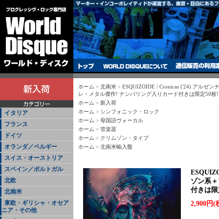
ホーム
>
北南米
>
ESQUIZOIDE / Cronicas ('24
レ・メタル傑作! ナンバリング入りカード付きは限定50枚!
ホーム
>
新入荷
ホーム
>
シンフォニック・ロック
イタリア
ホーム
>
母国語ヴォーカル
フランス
ホーム
>
管楽器
ドイツ
ホーム
>
クリムゾン・タイプ
オランダ／ベルギー
ホーム
>
北南米輸入盤
スイス・オーストリア
スペイン／ポルトガル
ESQUIZ
北欧
ゾン系＋
付きは限定
北南米
東欧・ギリシャ・オセア
2,900円(
ニア・その他