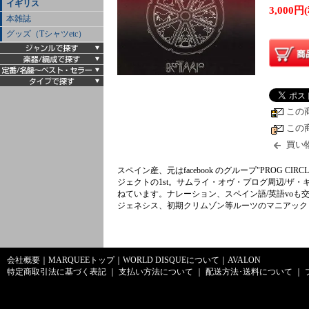
イギリス
3,000円
本雑誌
グッズ（Tシャツetc）
この
この
買い
スペイン産、元はfacebook のグループ"PROG 
ジェクトの1st。サムライ・オヴ・プログ周辺/ザ・
ねています。ナレーション、スペイン語/英語vo
ジェネシス、初期クリムゾン等ルーツのマニアック
会社概要
｜
MARQUEEトップ
｜
WORLD DISQUEについて
｜
AVALON
特定商取引法に基づく表記
｜
支払い方法について
｜
配送方法･送料について
｜