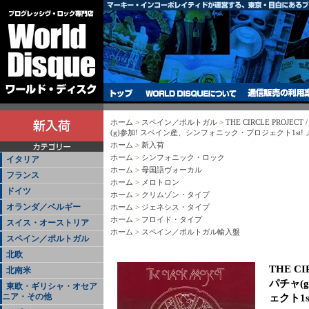
ホーム
>
スペイン／ポルトガル
>
THE CIRCLE PROJECT 
(g)参加! スペイン産、シンフォニック・プロジェクト1st
ホーム
>
新入荷
ホーム
>
シンフォニック・ロック
イタリア
ホーム
>
母国語ヴォーカル
フランス
ホーム
>
メロトロン
ドイツ
ホーム
>
クリムゾン・タイプ
オランダ／ベルギー
ホーム
>
ジェネシス・タイプ
ホーム
>
フロイド・タイプ
スイス・オーストリア
ホーム
>
スペイン／ポルトガル輸入盤
スペイン／ポルトガル
北欧
THE CI
北南米
パチャ(
東欧・ギリシャ・オセア
ニア・その他
ェクト1