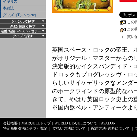
イギリス
本雑誌
グッズ（Tシャツetc）
この
この
買い
英国スペース・ロックの帝王、
がオリジナル・マスターからの
決定版的なイクスパンディド・エ
ドロックもプログレッシヴ・ロ
らしいサイケデリックなアンダ
のホークウィンドの原型的なハ
きて、やはり英国ロック史上の
※国内盤ベル・アンティークより2
会社概要
｜
MARQUEEトップ
｜
WORLD DISQUEについて
｜
AVALON
特定商取引法に基づく表記
｜
支払い方法について
｜
配送方法･送料について
｜