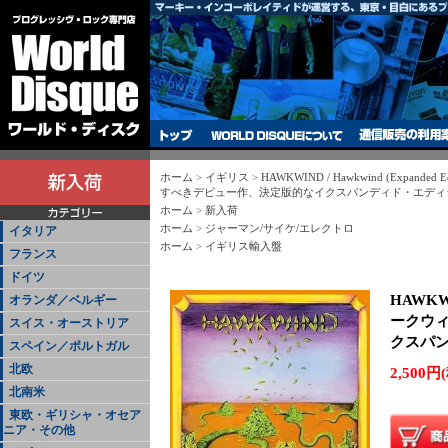
ホーム
>
イギリス
>
HAWKWIND / Hawkwind (Expande
すべきデビュー作、決定版的なイクスパンディド・エディ
ホーム
>
新入荷
ホーム
>
ジャーマン/サイケ/エレクトロ
イタリア
ホーム
>
イギリス輸入盤
フランス
ドイツ
HAWKWIN
オランダ／ベルギー
ークウ
スイス・オーストリア
クスパ
スペイン／ポルトガル
北欧
2,500円
北南米
東欧・ギリシャ・オセア
ニア・その他