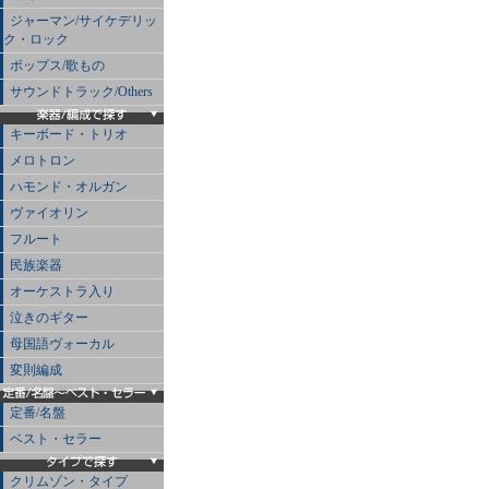
ジャーマン/サイケデリッ
ク・ロック
ポップス/歌もの
サウンドトラック/Others
キーボード・トリオ
メロトロン
ハモンド・オルガン
ヴァイオリン
フルート
民族楽器
オーケストラ入り
泣きのギター
母国語ヴォーカル
変則編成
定番/名盤
ベスト・セラー
クリムゾン・タイプ