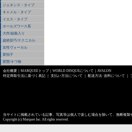
ジェネシス・タイプ
キャメル・タイプ
イエス・タイプ
ホールズワース系
大作/組曲入り
超絶技巧/テクニカル
女性ヴォーカル
変拍子
変態/キワ物
会社概要
｜
MARQUEEトップ
｜
WORLD DISQUEについて
｜
AVALON
特定商取引法に基づく表記
｜
支払い方法について
｜
配送方法･送料について
｜
当サイトに掲載されている記事、写真等は個人で楽しむ場合を除いて、無断複製
Copyright (c) Marquee Inc. All rights reserved.