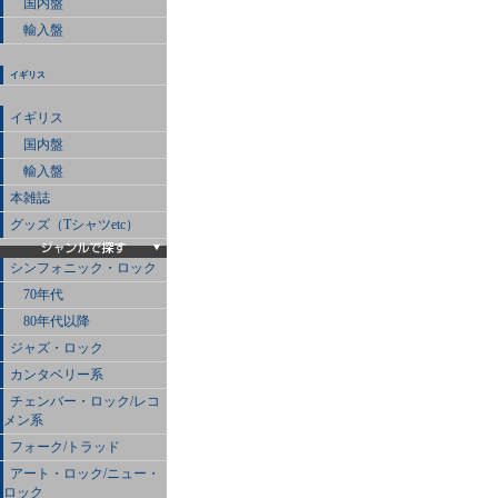
国内盤
輸入盤
イギリス
イギリス
国内盤
輸入盤
本雑誌
グッズ（Tシャツetc）
シンフォニック・ロック
70年代
80年代以降
ジャズ・ロック
カンタベリー系
チェンバー・ロック/レコ
メン系
フォーク/トラッド
アート・ロック/ニュー・
ロック