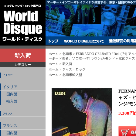
ホーム
>
北南米
>
FERNANDO GELBARD / Didi ('
ーボード奏者、ソロ唯一作! ラウンジ/モンド＋電化ジャズ＋
ホーム
>
新入荷
ホーム
>
ジャズ・ロック
ホーム
>
北南米輸入盤
イタリア
イタリア
FERNAN
国内盤
ャズ・ピ
輸入盤
ンジ/モ
3,300円
フランス
フランス
国内盤