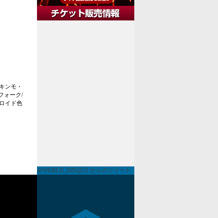
キンモ・
フォーク/
ロイド色
@WORLD_DISQUE からのツイート