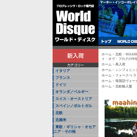
ホーム
>
北欧
>
MAAHI
イ・オヴ・プログの中核
ホーム
>
再入荷
ホーム
>
シンフォニッ
イタリア
ホーム
>
フォーク/トラ
フランス
ホーム
>
母国語ヴォー
ドイツ
ホーム
>
北欧輸入盤
オランダ／ベルギー
スイス・オーストリア
スペイン／ポルトガル
北欧
北南米
東欧・ギリシャ・オセア
ニア・その他