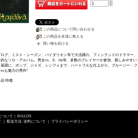
この商品について問い合わせる
この商品を友達に教える
買い物を続ける
プログ、ミスト・シーズン、パイダリオン等で大活躍の、フィンランドのドラマー、
的なソロ・アルバム。男女vo、fl、vln等、多数のプレイヤーが参加、親しみやすい
を基調に、ポップ、ジャズ、シンフォまで、ハートフルな仕上がり。ブルージー・フ
voも魅力の秀作!
品 特価
Eについて
｜
AVALON
て
｜
配送方法･送料について
｜
プライバシーポリシー