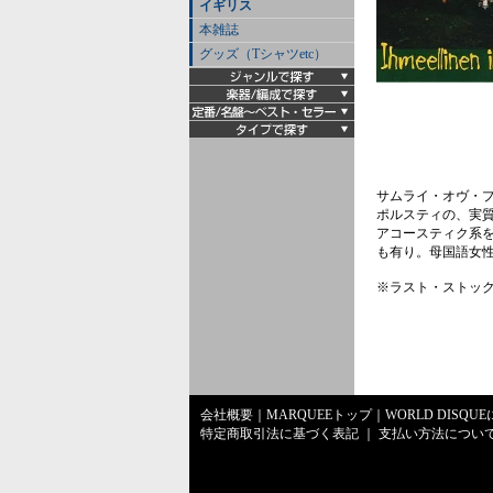
イギリス
本雑誌
グッズ（Tシャツetc）
サムライ・オヴ・
ポルスティの、実質
アコースティク系
も有り。母国語女性
※ラスト・ストック
会社概要
｜
MARQUEEトップ
｜
WORLD DISQU
特定商取引法に基づく表記
｜
支払い方法につい