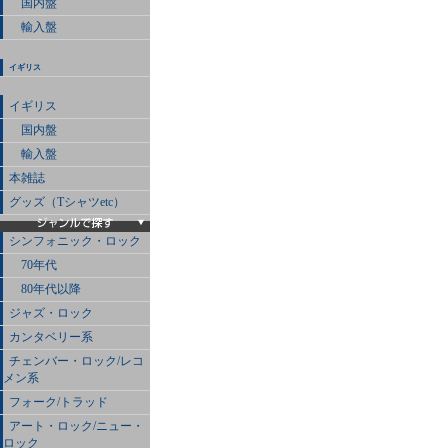
国内盤
輸入盤
イギリス
イギリス
国内盤
輸入盤
本雑誌
グッズ（Tシャツetc）
シンフォニック・ロック
70年代
80年代以降
ジャズ・ロック
カンタベリー系
チェンバー・ロック/レコ
メン系
フォーク/トラッド
アート・ロック/ニュー・
ロック