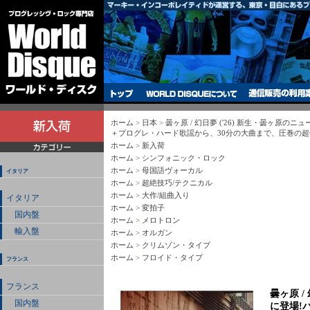
ホーム
>
日本
>
曇ヶ原 / 幻日夢 ('26) 新生・曇ヶ原の
＋プログレ・ハード歌謡から、30分の大曲まで、圧巻の超傑
ホーム
>
新入荷
ホーム
>
シンフォニック・ロック
ホーム
>
母国語ヴォーカル
イタリア
ホーム
>
超絶技巧/テクニカル
ホーム
>
大作/組曲入り
イタリア
ホーム
>
変拍子
国内盤
ホーム
>
メロトロン
輸入盤
ホーム
>
オルガン
ホーム
>
クリムゾン・タイプ
ホーム
>
フロイド・タイプ
フランス
フランス
曇ヶ原 /
国内盤
に登場!