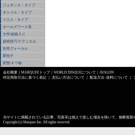
ジェネシス・タイプ
キャメル・タイプ
イエス・タイプ
ホールズワース系
大作/組曲入り
超絶技巧/テクニカル
女性ヴォーカル
変拍子
変態/キワ物
会社概要
｜
MARQUEEトップ
｜
WORLD DISQUEについて
｜
AVALON
特定商取引法に基づく表記
｜
支払い方法について
｜
配送方法･送料について
｜
当サイトに掲載されている記事、写真等は個人で楽しむ場合を除いて、無断複製
Copyright (c) Marquee Inc. All rights reserved.