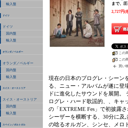
まで、圧
輸入盤
2,727円(
ドイツ
ドイツ
国内盤
輸入盤
オランダ／ベルギー
この
この
オランダ／ベルギー
買い
国内盤
輸入盤
現在の日本のプログレ・シーン
る、ニュー・アルバムが遂に登場!
スイス・オーストリア
ドに進化したサウンドを展開。
スイス・オーストリア
ログレ・ハード歌謡的、、キャ
国内盤
の「EXTREME Fes」で初披
輸入盤
シーザーを横断する、30分に及ぶ圧
の唸るオルガン、シンセ、メロ
スペイン／ポルトガル