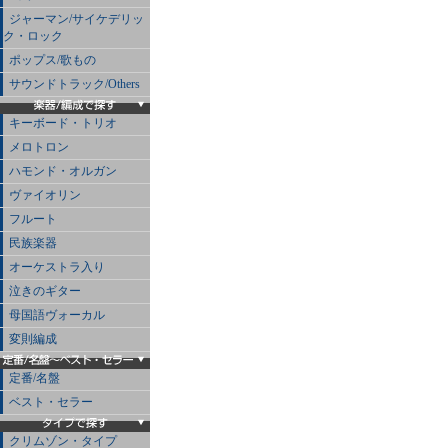
ジャーマン/サイケデリッ
ク・ロック
ポップス/歌もの
サウンドトラック/Others
キーボード・トリオ
メロトロン
ハモンド・オルガン
ヴァイオリン
フルート
民族楽器
オーケストラ入り
泣きのギター
母国語ヴォーカル
変則編成
定番/名盤
ベスト・セラー
クリムゾン・タイプ