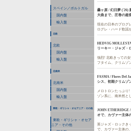
スペイン／ポルトガル
曇ヶ原 / 幻日夢 (
大曲まで、圧巻の超傑作
国内盤
輸入盤
現在の日本のプログ
ログレ・ハード歌謡か
北欧
HEDVIG MOLLEST
北欧
リーキー・ジャズ・ロ
国内盤
強烈! 北欧きっての女
輸入盤
フタイム、クリムゾ
北南米
FASMA / Flores
シス、初期クリムゾン系傑
北南米
国内盤
メロトロンたっぷり!
ゾン系に、南米然とした
輸入盤
東欧・ギリシャ・オセアニア・その他
JOHN ETHERIDGE
オで、カヴァー主体
東欧・ギリシャ・オセア
英ジャズ・ロックきっ
ニア・その他
で、カヴァー主体の、