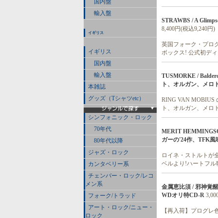
国内盤
輸入盤
STRAWBS / A Glimp
8,400円(税込9,240円)
イギリス
英国フォーク・プログレ
イギリス
ボックス! 公式初ディス
国内盤
輸入盤
TUSMORKE / Bal
ト、オルガン、メロト
本雑誌
グッズ（Tシャツetc）
RING VAN MOB
ト、オルガン、メロト
シンフォニック・ロック
70年代
MERIT HEMMINGS
ガーの'24作、TFK
80年代以降
ジャズ・ロック
ロイネ・ストルトが全面
ベルより!ハートフル
カンタベリー系
チェンバー・ロック/レコ
メン系
金属恵比須 / 邪神覚
WDオリ特CD-R
3,0
フォーク/トラッド
アート・ロック/ニュー・
【再入荷】プログレ色濃
ロック