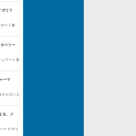
ーポ"ガリフ
ーボード奏
カンタベリー
チュワート系
！ジャーマ
はオルガン入
による、ジ
ハード/サイ