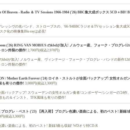
se Of Heaven - Radio ＆ TV Sessions 1966-1984 ('26) BBC集大成ボックス 5CD＋BD
ッシヴの名バンド、ストローブスの、'66-'84BBCラジオ＆TVセッション集大成5CD＋B
ク化の映像集Blu-rayは必見!
deroom ('26) RING VAN MOBIUS のkbdが加入! ノルウェー産、フォーク・プログレ12
ロン炸裂の傑作!
2,700円(税込2,970円)
IUS のkbdが加入! ノルウェー産、ヴィンテージ・フォーク・プログレ・バンドの新作12th
ロン炸裂の傑作!
ON / Mother Earth Forever ('24) ロイネ・ストルトが全面バックアップ! 女性オル
風味も有りの傑作!
3,000円(税込3,300円)
バックアップ! スウェーデンの女性オルガン奏者/コンポーザー/シンガーの'24作、Fo
歌もの＆インスト、TFK風味も有りの傑作!
醒 プログレ・ベスト ('23) 【再入荷】プログレ色濃い楽曲による、初のベスト! 新録3
00円(税込3,300円)
い楽曲による、初のベスト! 新録3曲も収録! WDオリ特CD-R