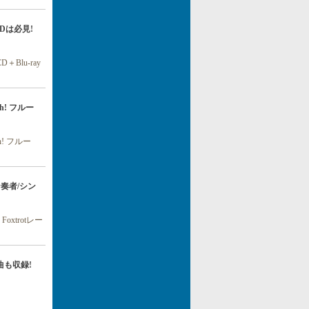
! BDは必見!
lu-ray
th! フルー
! フルー
ガン奏者/シン
xtrotレー
曲も収録!