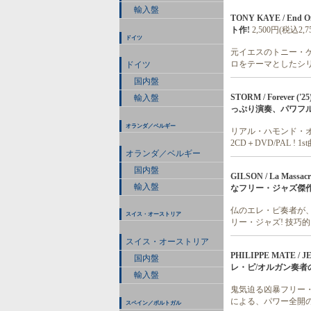
輸入盤
TONY KAYE / En
ト作!
2,500円(税込2,7
ドイツ
元イエスのトニー・ケイ
ロをテーマとしたシ
ドイツ
国内盤
STORM / Forev
輸入盤
っぷり演奏、パワフル
オランダ／ベルギー
リアル・ハモンド・オ
2CD＋DVD/PAL 
オランダ／ベルギー
国内盤
GILSON / La Mas
輸入盤
なフリー・ジャズ傑作
仏のエレ・ピ奏者が、名
スイス・オーストリア
リー・ジャズ! 技巧
スイス・オーストリア
PHILIPPE MATE 
国内盤
レ・ピ/オルガン奏者
輸入盤
鬼気迫る凶暴フリー・
による、パワー全開の
スペイン／ポルトガル