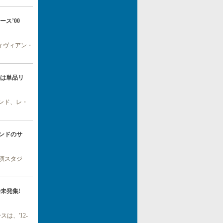
リース’00
ス。ヴィヴィアン・
ちらは単品リ
ェンド、レ・
好バンドのサ
共演スタジ
0未発集!
は、'12-