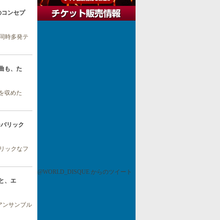
多重のコンセプ
 同時多発テ
st曲も、た
を収めた
 バーバリック
バリックなフ
@WORLD_DISQUE からのツイート
奏者と、エ
アンサンブル