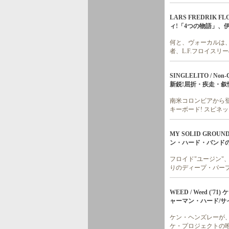
LARS FREDRIK F
ィ!「4つの物語」、伊
何と、ヴォーカルは、
者、L.F.フロイスリ
SINGLELITO / 
新鋭!屈折・疾走・叙
南米コロンビアから登
キーボード! スピネ
MY SOLID GROU
ン・ハード・バンドの'
フロイド"ユージン"
りのディープ・パー
WEED / Weed 
ャーマン・ハード/サ
ケン・ヘンズレーが、
ケ・プロジェクトの唯