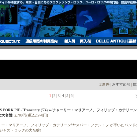
310 件 |
おすすめ順
|
価
|
1
|
2
|
3
|
4
|
5
|
6
|
OF'S PORK PIE / Transitory ('74) w/チャーリー・マリアーノ、フィリップ・カテリーン
大名盤!
2,700円(税込2,970円)
リー・マリアーノ、フィリップ・カテリーン!ヤスパー・ファントフ が率いたバンドの'
欧州ジャズ・ロックの大名盤!