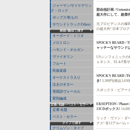
ジャーマン/サイケデリッ
那由他計画 / Unio
ク・ロック
超大作にして、超傑作
ポップス/歌もの
元プロビデンスの塚田
サウンドトラック/Others
の超大作! 日本プロ
キーボード・トリオ
SPOCK'S BEARD 
メロトロン
ャッチーなサウンド
ハモンド・オルガン
ヴァイオリン
USシンフォニックの
ェネシス、EL＆P系サ
フルート
民族楽器
SPOCK'S BEARD /T
オーケストラ入り
き!
3,300円(税込3,630
泣きのギター
スポックス・ビアード
母国語ヴォーカル
変則編成
EKSEPTION / Plan
13CDボックス!
14,0
定番/名盤
ベスト・セラー
リック・ヴァン・ダー
クス! 全12アルバム
クリムゾン・タイプ