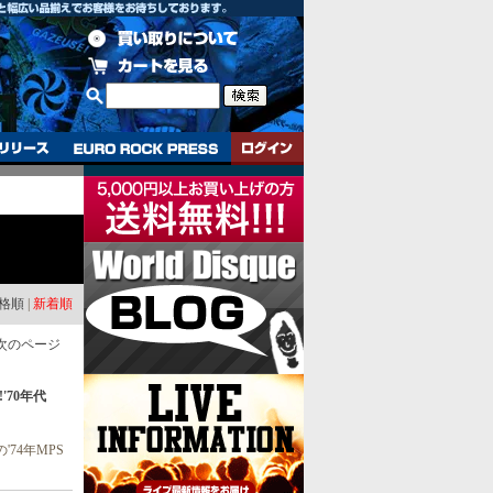
格順
|
新着順
次のページ
!'70年代
74年MPS