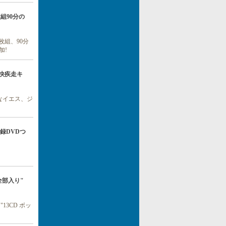
枚組90分の
枚組、90分
加!
、爽快疾走キ
なイエス、ジ
音源収録DVDつ
、"全部入り"
3CD ボッ