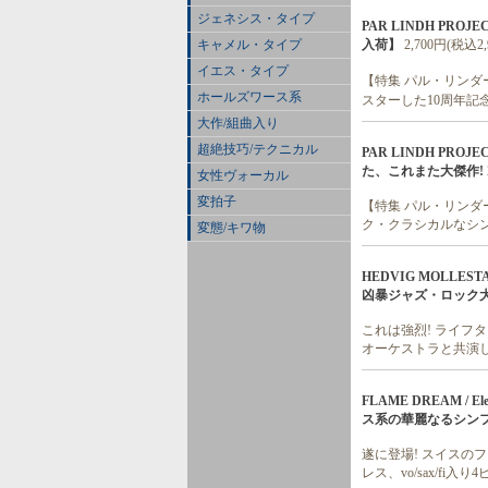
ジェネシス・タイプ
PAR LINDH PROJECT
入荷】
2,700円(税込2,
キャメル・タイプ
イエス・タイプ
【特集 パル・リンダ
ホールズワース系
スターした10周年記
大作/組曲入り
超絶技巧/テクニカル
PAR LINDH PROJE
た、これまた大傑作!
女性ヴォーカル
変拍子
【特集 パル・リンダー
ク・クラシカルなシン
変態/キワ物
HEDVIG MOLLESTA
凶暴ジャズ・ロック大
これは強烈! ライフ
オーケストラと共演し
FLAME DREAM /
ス系の華麗なるシンフ
遂に登場! スイスの
レス、vo/sax/f