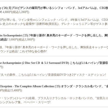
misty ('26) 元プロビデンスの塚田円が率いるシンフォ・バンド、3rdアルバムは、CD2
!
4,800円(税込5,280円)
円が率いる、ツイン女性voシンフォニック・バンド、4年振り3rdアルバムは、CD2
グレ史上のエポックな超傑作! 須磨邦雄(美狂乱)、デレク・シェリニアン等がゲスト参
/ The Archaeoptimist ('25) 7年振り新作! 奥本亮のキーボード・ワークを押し出した
は絶品!
3,000円(税込3,300円)
雄、7年振り新作! 奥本亮のキーボード・ワークを押し出した、爽快疾走キャッチー
ウンドは絶品! これぞSBな会心傑作!
he Archaeoptimist (2 Disc Set CD ＆ 5.1 Sorround DVD) こちらは5.1＆ハイレゾ
円)
久々の新作、こちらは5.1＆ハイレゾ音源収録DVDつき2ディスク・エディション!
et Ekseption - The Complete Album Collection ('25) オランダ・クラシカル名バンド
00円(税込15,400円)
・リンデン(トレース)在籍、ブラス入りクラシカル・ロック名バンドの、"全部入り"1
＋シングル/レア集、ペーパー・スリーヴ!