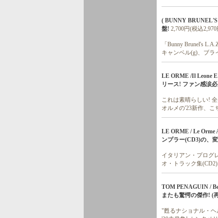
( BUNNY BRUNEL'S
盤!
2,700円(税込2,970
「Bunny Brunel'
キャンベル(g)、ブラ
LE ORME /Il Le
リース! ファン感涙必
これは素晴らしい! 
オルメの'23新作、こ
LE ORME / Le O
ンプラー(CD3)の、
イタリアン・プログレ
オ・トラック集(CD2
TOM PENAGUIN 
またも驚愕の傑作! (
"甦るナショナル・ヘ