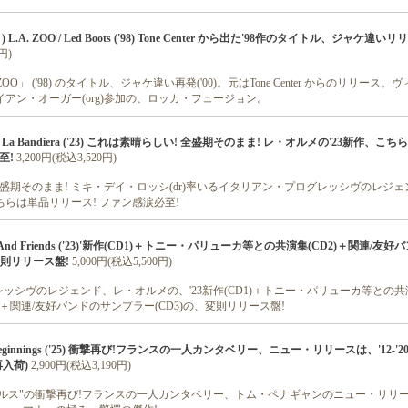
 ) L.A. ZOO / Led Boots ('98) Tone Center から出た'98作のタイトル、ジャケ違いリ
円)
s L.A.ZOO」 ('98) のタイトル、ジャケ違い再発('00)。元はTone Center からのリリー
イアン・オーガー(org)参加の、ロッカ・フュージョン。
one E La Bandiera ('23) これは素晴らしい! 全盛期そのまま! レ・オルメの'23新作、こ
至!
3,200円(税込3,520円)
全盛期そのまま! ミキ・デイ・ロッシ(dr)率いるイタリアン・プログレッシヴのレジ
ちらは単品リリース! ファン感涙必至!
rme And Friends ('23)'新作(CD1)＋トニー・パリューカ等との共演集(CD2)＋関連/友
変則リリース盤!
5,000円(税込5,500円)
ッシヴのレジェンド、レ・オルメの、'23新作(CD1)＋トニー・パリューカ等との
)＋関連/友好バンドのサンプラー(CD3)の、変則リリース盤!
/ Beginnings ('25) 衝撃再び!フランスの一人カンタベリー、ニュー・リリースは、'12-'2
再入荷)
2,900円(税込3,190円)
ルス"の衝撃再び!フランスの一人カンタベリー、トム・ペナギャンのニュー・リリース