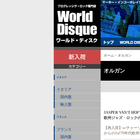
ホーム
>
オルガン
オルガン
イタリア
イタリア
国内盤
輸入盤
JASPER VAN'T H
欧州ジャズ・ロックの
フランス
【再入荷】w/チャー
フランス
からの1st!70年代
国内盤