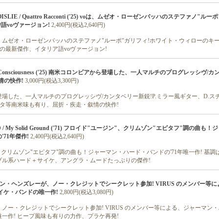
LOISLIE / Quattro Racconti ('25) voは、ムゼオ・ローゼンバッハのステファノ"ル
語voヴァージョン!
2,400円(税込2,640円)
ムゼオ・ローゼンバッハのステファノ"ルーポ"ガリフィ!ホワイト・ウィローのキ
ーの最新傑作、イタリア語voヴァージョン!
Non-Consciousness ('25) 南米コロンビアから登場した、一人マルチのプログレッシヴ/
情の快作!
3,000円(税込3,300円)
場した、一人マルチのプログレッシヴ/カンタベリー新鋭!P.ミラー風ギター、D.ス
ッタ等南米味も有り、屈折・疾走・叙情の快作!
ND / My Solid Ground ('71) フロイド"ユージン"、クリムゾン"エピタフ"調の曲も
71年傑作!
2,400円(税込2,640円)
、クリムゾン"エピタフ"調の曲も！ジャーマン・ハード・バンドの'71年唯一作! 基調
プル系ハード＋サイケ、アングラ・ムードたっぷりの傑作!
('71) ケン・ヘンズレーが、ノー・クレジットでシークレット参加! VIRUS のメンバー等
イケ・バンドの唯一作!
2,800円(税込3,080円)
ノー・クレジットでシークレット参加! VIRUS のメンバー等による、ジャーマン・
一作! ヒープ風味も有りの力作、プラケ再発!