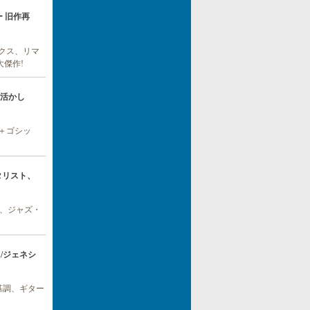
ンダー 旧作再
ックス、リマ
大傑作!
oを活かし
系＋ゴシッ
性ギタリスト、
が、ジャズ・
ス/ジェネシ
基調、ギター