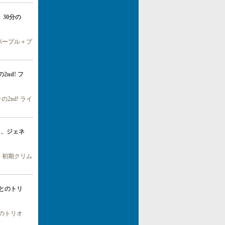
、30分の
パープル＋プ
2nd! フ
2nd! ライ
イエス、ジェネ
、初期クリム
ラムとのトリ
のトリオ