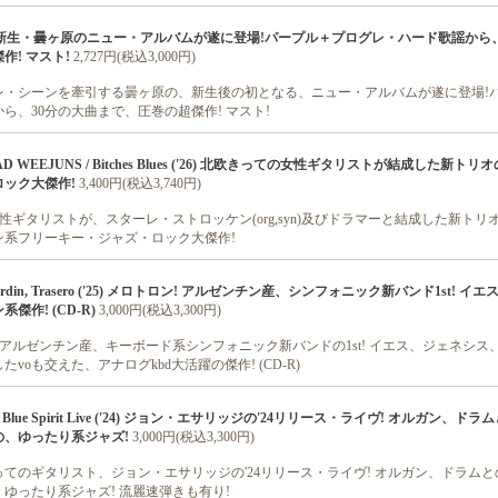
'26) 新生・曇ヶ原のニュー・アルバムが遂に登場!パープル＋プログレ・ハード歌謡から
! マスト!
2,727円(税込3,000円)
レ・シーンを牽引する曇ヶ原の、新生後の初となる、ニュー・アルバムが遂に登場!
ら、30分の大曲まで、圧巻の超傑作! マスト!
AD WEEJUNS / Bitches Blues ('26) 北欧きっての女性ギタリストが結成した新トリオの
ック大傑作!
3,400円(税込3,740円)
性ギタリストが、スターレ・ストロッケン(org,syn)及びドラマーと結成した新トリオの
ン系フリーキー・ジャズ・ロック大傑作!
 Del Jardin, Trasero ('25) メロトロン! アルゼンチン産、シンフォニック新バンド1st! 
作! (CD-R)
3,000円(税込3,300円)
 アルゼンチン産、キーボード系シンフォニック新バンドの1st! イエス、ジェネシス
voも交えた、アナログkbd大活躍の傑作! (CD-R)
 / Blue Spirit Live ('24) ジョン・エサリッジの'24リリース・ライヴ! オルガン、ド
の、ゆったり系ジャズ!
3,000円(税込3,300円)
てのギタリスト、ジョン・エサリッジの'24リリース・ライヴ! オルガン、ドラムと
ゆったり系ジャズ! 流麗速弾きも有り!