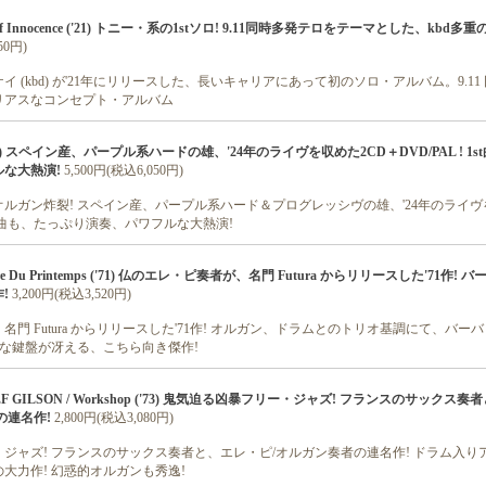
d Of Innocence ('21) トニー・系の1stソロ! 9.11同時多発テロをテーマとした、kbd
50円)
 (kbd) が'21年にリリースした、長いキャリアにあって初のソロ・アルバム。9.11
リアスなコンセプト・アルバム
er ('25) スペイン産、パープル系ハードの雄、'24年のライヴを収めた2CD＋DVD/PAL ! 1
な大熱演!
5,500円(税込6,050円)
ルガン炸裂! スペイン産、パープル系ハード＆プログレッシヴの雄、'24年のライヴ
! 1st曲も、たっぷり演奏、パワフルな大熱演!
sacre Du Printemps ('71) 仏のエレ・ピ奏者が、名門 Futura からリリースした'71作!
!
3,200円(税込3,520円)
門 Futura からリリースした'71作! オルガン、ドラムとのトリオ基調にて、バー
的な鍵盤が冴える、こちら向き傑作!
/ JEF GILSON / Workshop ('73) 鬼気迫る凶暴フリー・ジャズ! フランスのサックス
の連名作!
2,800円(税込3,080円)
ジャズ! フランスのサックス奏者と、エレ・ピ/オルガン奏者の連名作! ドラム入り
大力作! 幻惑的オルガンも秀逸!