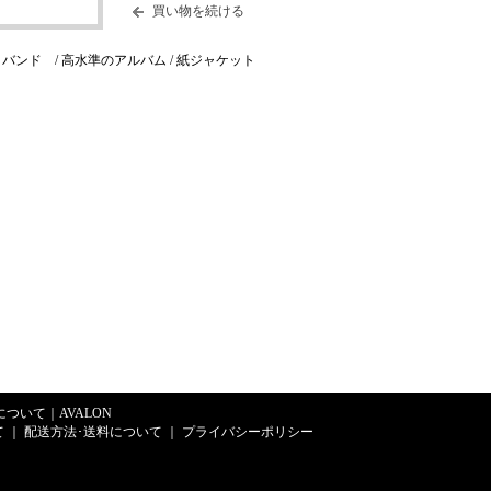
買い物を続ける
ンド / 高水準のアルバム / 紙ジャケット
Eについて
｜
AVALON
て
｜
配送方法･送料について
｜
プライバシーポリシー