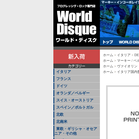
ホーム
>
イタリア
>
DE
ホーム
>
マーキー / 
ホーム
>
ヴァイオリン
イタリア
ホーム
>
イタリア国内
フランス
ドイツ
オランダ／ベルギー
スイス・オーストリア
スペイン／ポルトガル
北欧
北南米
東欧・ギリシャ・オセア
ニア・その他