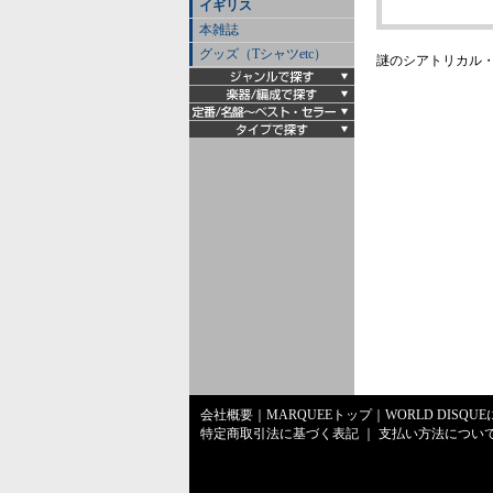
イギリス
本雑誌
グッズ（Tシャツetc）
謎のシアトリカル・バ
会社概要
｜
MARQUEEトップ
｜
WORLD DISQU
特定商取引法に基づく表記
｜
支払い方法につい