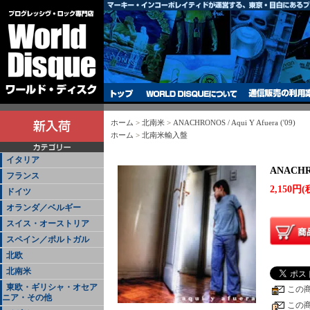
ホーム
>
北南米
>
ANACHRONOS / Aqui Y Afuera ('09)
ホーム
>
北南米輸入盤
イタリア
ANACHRON
フランス
2,150円(
ドイツ
オランダ／ベルギー
スイス・オーストリア
スペイン／ポルトガル
北欧
北南米
東欧・ギリシャ・オセア
この
ニア・その他
この