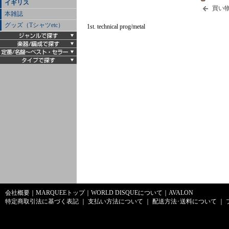
イギリス
買い
本雑誌
グッズ（Tシャツetc）
1st. technical prog/metal
会社概要
｜
MARQUEEトップ
｜
WORLD DISQUEについて
｜
AVALON
特定商取引法に基づく表記
｜
支払い方法について
｜
配送方法･送料について
｜