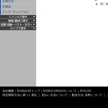
イギリス
買い
本雑誌
グッズ（Tシャツetc）
・
会社概要
｜
MARQUEEトップ
｜
WORLD DISQUEについて
｜
AVALON
特定商取引法に基づく表記
｜
支払い方法について
｜
配送方法･送料について
｜