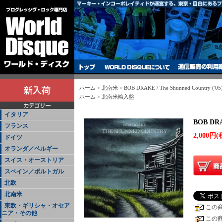
ホーム
>
北南米
>
BOB DRAKE / The Shunned Country ('05
ホーム
>
北南米輸入盤
イタリア
BOB DRAK
フランス
2,000円(
ドイツ
オランダ／ベルギー
スイス・オーストリア
スペイン／ポルトガル
北欧
北南米
東欧・ギリシャ・オセア
この
ニア・その他
この