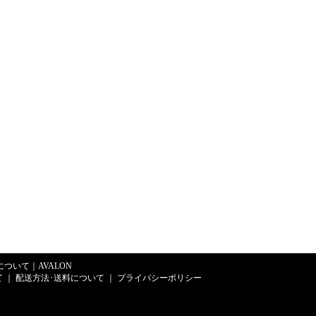
Eについて
｜
AVALON
て
｜
配送方法･送料について
｜
プライバシーポリシー