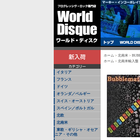
ホーム
>
北南米
>
BUBBL
ホーム
>
北南米輸入盤
イタリア
フランス
ドイツ
オランダ／ベルギー
スイス・オーストリア
スペイン／ポルトガル
北欧
北南米
東欧・ギリシャ・オセア
ニア・その他