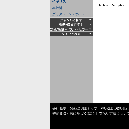
イギリス
Technical Sympho
本雑誌
グッズ（Tシャツetc）
会社概要
｜
MARQUEEトップ
｜
WORLD DISQU
特定商取引法に基づく表記
｜
支払い方法につい