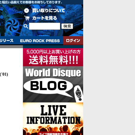
('01)