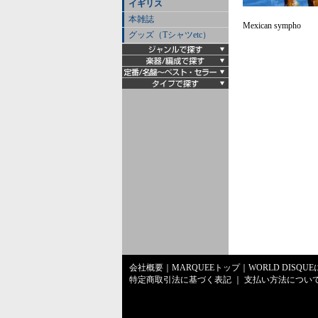
イギリス
本雑誌
Mexican sympho
グッズ（Tシャツetc）
会社概要
｜
MARQUEEトップ
｜
WORLD DISQU
特定商取引法に基づく表記
｜
支払い方法につい