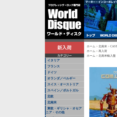
ホーム
>
北南米
>
CAST
ホーム
>
再入荷
ホーム
>
北南米輸入盤
イタリア
フランス
ドイツ
オランダ／ベルギー
スイス・オーストリア
スペイン／ポルトガル
北欧
北南米
東欧・ギリシャ・オセア
ニア・その他