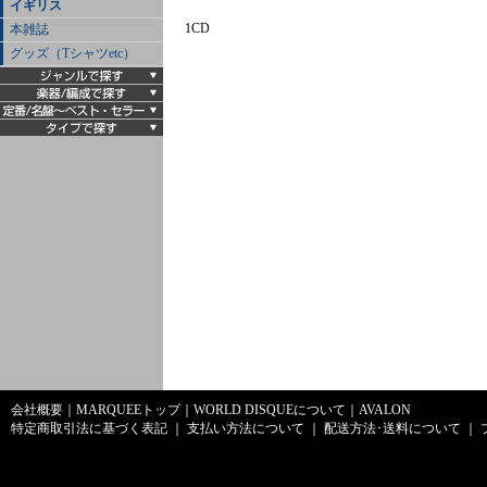
イギリス
1CD
本雑誌
グッズ（Tシャツetc）
会社概要
｜
MARQUEEトップ
｜
WORLD DISQUEについて
｜
AVALON
特定商取引法に基づく表記
｜
支払い方法について
｜
配送方法･送料について
｜