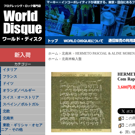
ホーム
>
北南米
>
HERMETO PASCOAL & ALINE MORENA / 
ホーム
>
北南米輸入盤
イタリア
HERMETO
フランス
Com Rapa
ドイツ
3,600円(
オランダ／ベルギー
スイス・オーストリア
スペイン／ポルトガル
北欧
北南米
この
この
東欧・ギリシャ・オセア
ニア・その他
買い