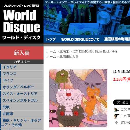
ホーム
>
北南米
>
ICY DEMONS / Fight Back ('04)
ホーム
>
北南米輸入盤
イタリア
ICY DEMO
フランス
2,350円(
ドイツ
オランダ／ベルギー
スイス・オーストリア
スペイン／ポルトガル
北欧
この
北南米
この
東欧・ギリシャ・オセア
買い
ニア・その他