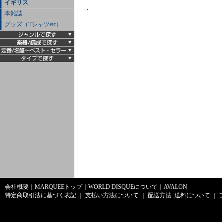
イギリス
・
本雑誌
グッズ（Tシャツetc）
会社概要
｜
MARQUEEトップ
｜
WORLD DISQUEについて
｜
AVALON
特定商取引法に基づく表記
｜
支払い方法について
｜
配送方法･送料について
｜