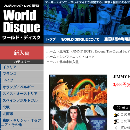
ホーム
>
北南米
>
JIMMY HOTZ / Beyond The Crystal Sea (
ホーム
>
シンフォニック・ロック
ホーム
>
北南米輸入盤
イタリア
フランス
JIMMY HO
ドイツ
3,000円(
オランダ／ベルギー
スイス・オーストリア
スペイン／ポルトガル
北欧
北南米
この
東欧・ギリシャ・オセア
この
ニア・その他
買い