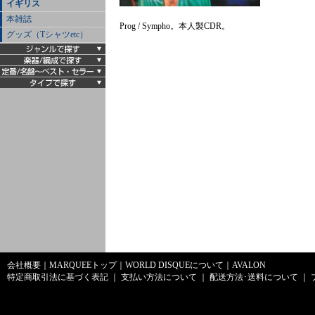
イギリス
本雑誌
Prog / Sympho。本人製CDR。
グッズ（Tシャツetc）
会社概要
｜
MARQUEEトップ
｜
WORLD DISQUEについて
｜
AVALON
特定商取引法に基づく表記
｜
支払い方法について
｜
配送方法･送料について
｜