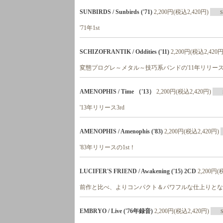
SUNBIRDS / Sunbirds ('71)
2,200円(税込2,420円)
'71年1st
SCHIZOFRANTIK / Oddities ('11)
2,200円(税込2,420円
変態プログレ～メタル～技巧系バンドの'11年リリース4
AMENOPHIS / Time （'13）
2,200円(税込2,420円)
'13年リリース3rd
AMENOPHIS / Amenophis ('83)
2,200円(税込2,420円)
'83年リリースの1st！
LUCIFER'S FRIEND / Awakening ('15) 2CD
2,200円(
前作と比べ、よりコンパクト＆パワフルな仕上りとなっ
EMBRYO / Live ('76年録音)
2,200円(税込2,420円)