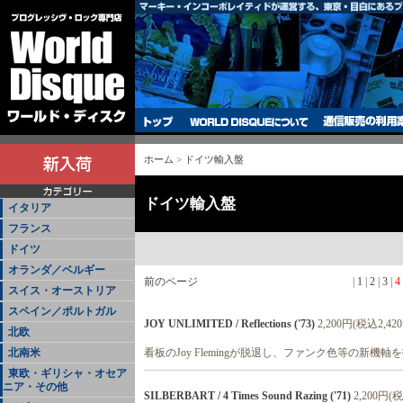
ホーム
>
ドイツ輸入盤
ドイツ輸入盤
イタリア
フランス
ドイツ
オランダ／ベルギー
前のページ
|
1
|
2
|
3
|
4
スイス・オーストリア
スペイン／ポルトガル
JOY UNLIMITED / Reflections ('73)
2,200円(税込2,42
北欧
北南米
看板のJoy Flemingが脱退し、ファンク色等の新機
東欧・ギリシャ・オセア
ニア・その他
SILBERBART / 4 Times Sound Razing ('71)
2,200円(税