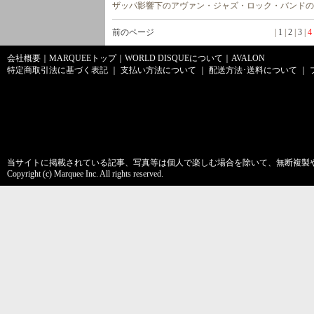
ザッパ影響下のアヴァン・ジャズ・ロック・バンドの'09
前のページ
|
1
|
2
|
3
|
4
会社概要
｜
MARQUEEトップ
｜
WORLD DISQUEについて
｜
AVALON
特定商取引法に基づく表記
｜
支払い方法について
｜
配送方法･送料について
｜
当サイトに掲載されている記事、写真等は個人で楽しむ場合を除いて、無断複製
Copyright (c) Marquee Inc. All rights reserved.