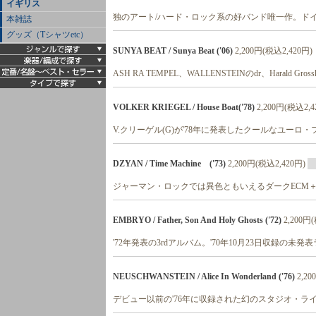
イギリス
独のアート/ハード・ロック系の好バンド唯一作。ド
本雑誌
グッズ（Tシャツetc）
SUNYA BEAT / Sunya Beat ('06)
2,200円(税込2,420円)
ASH RA TEMPEL、WALLENSTEINのdr、Harald G
VOLKER KRIEGEL / House Boat('78)
2,200円(税込2,4
V.クリーゲル(G)が'78年に発表したクールなユーロ
DZYAN / Time Machine ('73)
2,200円(税込2,420円)
ジャーマン・ロックでは異色ともいえるダークECM
EMBRYO / Father, Son And Holy Ghosts ('72)
2,200円
'72年発表の3rdアルバム。'70年10月23日収録の未
NEUSCHWANSTEIN / Alice In Wonderland ('76)
2,2
デビュー以前の'76年に収録された幻のスタジオ・ラ