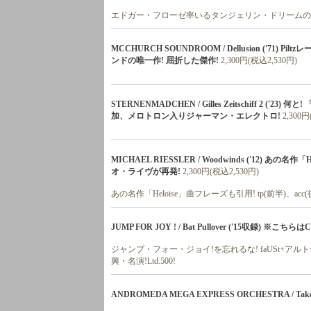
エドガー・フローゼ率いるタンジェリン・ドリームの'
MCCHURCH SOUNDROOM / Dellusion ('7
ンドの唯一作! 屈折した傑作!
2,300円(税込2,530円)
STERNENMADCHEN / Gilles Zeitschiff 2
加、メロトロン入りジャーマン・エレクトロ!
2,300
MICHAEL RIESSLER / Woodwinds ('12) あの
オ・ライヴが再発!
2,300円(税込2,530円)
あの名作「Heloise」曲フレーズも引用! tp(前半)、ac
JUMP FOR JOY ! / Bat Pullover ('15収録) ※
ジャンプ・フォー・ジョイ!を忘れるな! faUSt+ア
興・名演!Ltd.500!
ANDROMEDA MEGA EXPRESS ORCHESTRA / Take Of