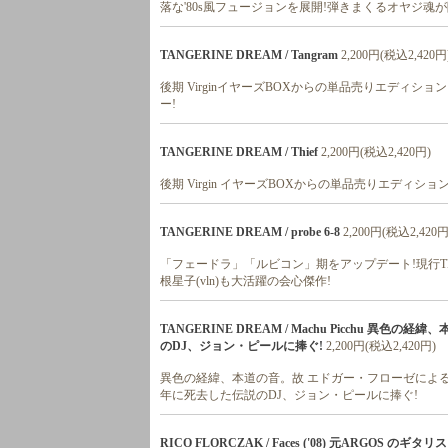
落な'80s風フュージョンを展開!弾きまくるオヤジ魂
TANGERINE DREAM / Tangram
2,200円(税込2,420円
後期 VirginイヤーズBOXからの単品売りエディション
ー!
TANGERINE DREAM / Thief
2,200円(税込2,420円)
後期 Virgin イヤーズBOXからの単品売りエディシ
TANGERINE DREAM / probe 6-8
2,200円(税込2,420円
「フェードラ」「ルビコン」期をアップデート!現行
根星子(vln)も大活躍の会心傑作!
TANGERINE DREAM / Machu Picchu 異
のDJ、ジョン・ピールに捧ぐ!
2,200円(税込2,420円)
異色の経緯、本道の音。故 エドガー・フローゼによる、T
年に死去した伝説のDJ、ジョン・ピールに捧ぐ!
RICO FLORCZAK / Faces ('08) 元ARG