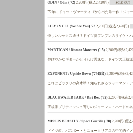
ODIN / Odin ('72)
2,200円(税込2,420円)
SOLD OUT
'72年にドイツ・ヴァーティゴから出た唯一作！ジャ
LILY / V.C.U. (We See You) '73
2,200円(税込2,420円)
怪しいルックス通り？ドイツ臭プンプンのサイケ・ハ
MARTIGAN / Distant Monsters ('15)
2,200円(税込2,42
伸びやかなギターがとりわけ秀逸な、ドイツの正統派
EXPONENT / Upside Down ('74録音)
2,200円(税込2,4
これはビックリの高水準！知られざるジャーマン・アン
BLACKWATER PARK / Dirt Box ('72)
2,200円(税込2,4
正統派ブリティッシュ寄りのジャーマン・ハードの名
MISSUS BEASTLY / Space Guerilla ('78)
2,200円(税込2
ドイツ産、パスポートとニュークリアスの中間的イメ