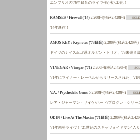
エンブリオの'76年録音のライヴ作が初CD化！
RAMSES / Firewall ('14)
2,200円(税込2,420円)
SOLD
'14年新作！
AMOS KEY / Keynotes ('73録音)
2,200円(税込2,420円)
ドイツのナイス/ELP系オルガン・トリオ、'73未発音
VINEGAR / Vinegar ('71)
2,200円(税込2,420円)
SO
'71年にマイナー・レーベルからリリースされた、VIN
V.A. / Psychedelic Gems 5
2,200円(税込2,420円)
SOL
レア・ジャーマン・サイケ/ハード/プログレ・シリー
ODIN / Live At The Maxim ('71録音)
2,200円(税込2,42
'71年未発ライヴ！"21世紀のスキッツォイドマン"入