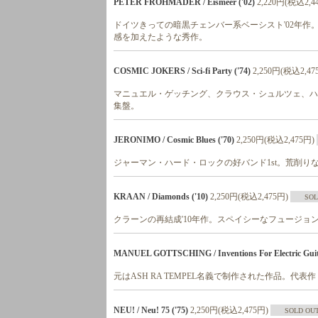
PETER FROHMADER / Eismeer ('02)
2,220円(税込2,4
ドイツきっての暗黒チェンバー系ベーシスト'02年作。
感を加えたような秀作。
COSMIC JOKERS / Sci-fi Party ('74)
2,250円(税込2,47
マニュエル・ゲッチング、クラウス・シュルツェ、ハ
集盤。
JERONIMO / Cosmic Blues ('70)
2,250円(税込2,475円)
ジャーマン・ハード・ロックの好バンド1st。荒削り
KRAAN / Diamonds ('10)
2,250円(税込2,475円)
SOL
クラーンの再結成'10年作。スペイシーなフュージ
MANUEL GOTTSCHING / Inventions For Electric Guita
元はASH RA TEMPEL名義で制作された作品。代表作
NEU! / Neu! 75 ('75)
2,250円(税込2,475円)
SOLD OU